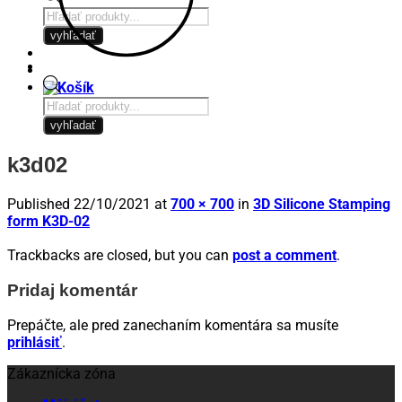
Products
search
vyhľadať
Products
search
vyhľadať
k3d02
Published
22/10/2021
at
700 × 700
in
3D Silicone Stamping
form K3D-02
Trackbacks are closed, but you can
post a comment
.
Pridaj komentár
Prepáčte, ale pred zanechaním komentára sa musíte
prihlásiť
.
Zákaznícka zóna