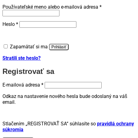
Povinné
Používateľské meno alebo e-mailová adresa
*
Povinné
Heslo
*
Zapamätať si ma
Prihlásiť
Stratili ste heslo?
Registrovať sa
Povinné
E-mailová adresa
*
Odkaz na nastavenie nového hesla bude odoslaný na váš
email.
Stlačením „REGISTROVAŤ SA“ súhlasíte so
pravidlá ochrany
súkromia