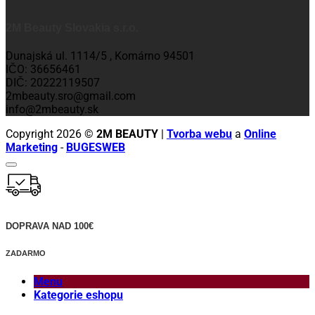
2M Beauty Slovakia s.r.o.
Dunajská ul. 1114/5 , Komárno 94501
IČO: 36656461
DIČ: 20222119507
2mbeauty.sro@gmail.com
info@2mbeauty.sk
Copyright 2026 ©
2M BEAUTY
|
Tvorba webu
a
Online
Marketing
-
BUGESWEB
DOPRAVA NAD 100€
ZADARMO
Menu
Kategorie eshopu