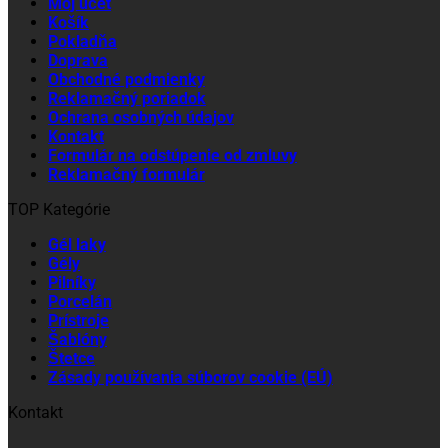
Môj účet
Košík
Pokladňa
Doprava
Obchodné podmienky
Reklamačný poriadok
Ochrana osobných údajov
Kontakt
Formulár na odstúpenie od zmluvy
Reklamačný formulár
TOP Kategórie
Gél laky
Gély
Pilníky
Porcelán
Prístroje
Šablóny
Štetce
Zásady používania súborov cookie (EÚ)
Kontakt