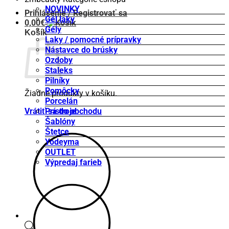
NOVINKY
Prihlásenie / Registrovať sa
Gél laky
0,00
€
Gély
Košík
Laky / pomocné prípravky
Nástavce do brúsky
Ozdoby
Staleks
Pilníky
Pomôcky
Žiadne produkty v košíku.
Porcelán
Vrátiť sa do obchodu
Prístroje
Šablóny
Štetce
Yodeyma
OUTLET
Výpredaj farieb