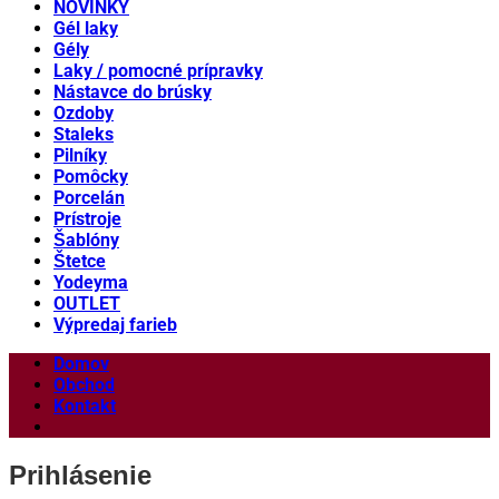
NOVINKY
Gél laky
Gély
Laky / pomocné prípravky
Nástavce do brúsky
Ozdoby
Staleks
Pilníky
Pomôcky
Porcelán
Prístroje
Šablóny
Štetce
Yodeyma
OUTLET
Výpredaj farieb
Domov
Obchod
Kontakt
Prihlásenie