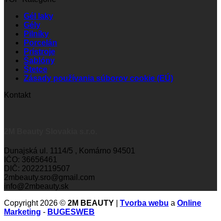
Gél laky
Gély
Pilníky
Porcelán
Prístroje
Šablóny
Štetce
Zásady používania súborov cookie (EÚ)
Kontakt
2M Beauty Slovakia s.r.o.
Dunajská ul. 1114/5 , Komárno 94501
IČO: 36656461
DIČ: 20222119507
2mbeauty.sro@gmail.com
info@2mbeauty.sk
Copyright 2026 ©
2M BEAUTY
|
Tvorba webu
a
Online
Marketing
-
BUGESWEB