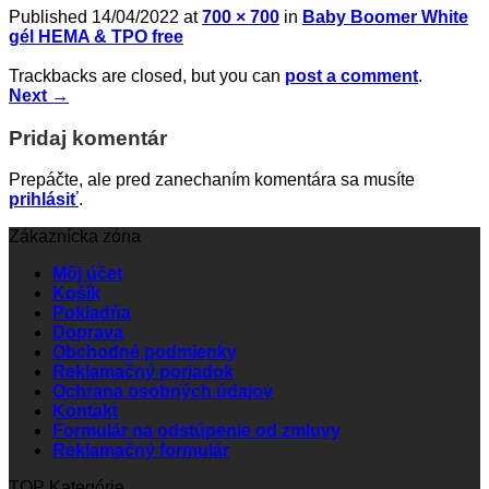
Published
14/04/2022
at
700 × 700
in
Baby Boomer White
gél HEMA & TPO free
Trackbacks are closed, but you can
post a comment
.
Next
→
Pridaj komentár
Prepáčte, ale pred zanechaním komentára sa musíte
prihlásiť
.
Zákaznícka zóna
Môj účet
Košík
Pokladňa
Doprava
Obchodné podmienky
Reklamačný poriadok
Ochrana osobných údajov
Kontakt
Formulár na odstúpenie od zmluvy
Reklamačný formulár
TOP Kategórie