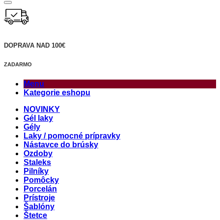
DOPRAVA NAD 100€
ZADARMO
Menu
Kategorie eshopu
NOVINKY
Gél laky
Gély
Laky / pomocné prípravky
Nástavce do brúsky
Ozdoby
Staleks
Pilníky
Pomôcky
Porcelán
Prístroje
Šablóny
Štetce