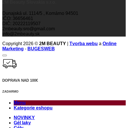
2M Beauty Slovakia s.r.o.
Dunajská ul. 1114/5 , Komárno 94501
IČO: 36656461
DIČ: 20222119507
2mbeauty.sro@gmail.com
info@2mbeauty.sk
Copyright 2026 ©
2M BEAUTY
|
Tvorba webu
a
Online
Marketing
-
BUGESWEB
DOPRAVA NAD 100€
ZADARMO
Menu
Kategorie eshopu
NOVINKY
Gél laky
Gély