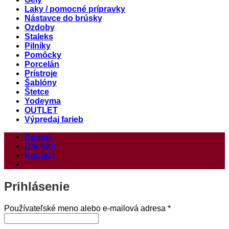
Laky / pomocné prípravky
Nástavce do brúsky
Ozdoby
Staleks
Pilníky
Pomôcky
Porcelán
Prístroje
Šablóny
Štetce
Yodeyma
OUTLET
Výpredaj farieb
Domov
Obchod
Kontakt
Prihlásenie
Povinné
Používateľské meno alebo e-mailová adresa
*