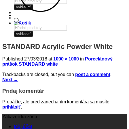
Products
search
vyhľadať
Products
search
vyhľadať
STANDARD Acrylic Powder White
Published
27/03/2018
at
1000 × 1000
in
Porcelánový
prášok STANDARD white
Trackbacks are closed, but you can
post a comment
.
Next
→
Pridaj komentár
Prepáčte, ale pred zanechaním komentára sa musíte
prihlásiť
.
Zákaznícka zóna
Môj účet