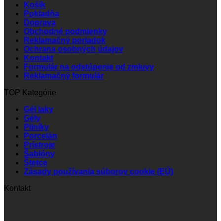
Košík
Pokladňa
Doprava
Obchodné podmienky
Reklamačný poriadok
Ochrana osobných údajov
Kontakt
Formulár na odstúpenie od zmluvy
Reklamačný formulár
TOP Kategórie
Gél laky
Gély
Pilníky
Porcelán
Prístroje
Šablóny
Štetce
Zásady používania súborov cookie (EÚ)
Kontakt