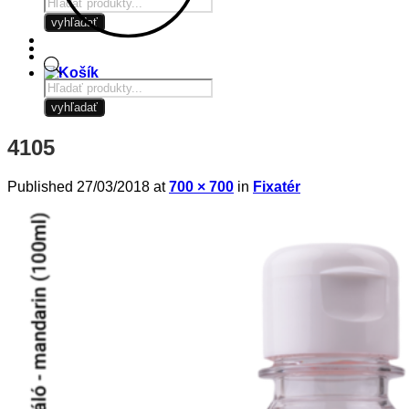
Products
search
vyhľadať
Products
search
vyhľadať
4105
Published
27/03/2018
at
700 × 700
in
Fixatér