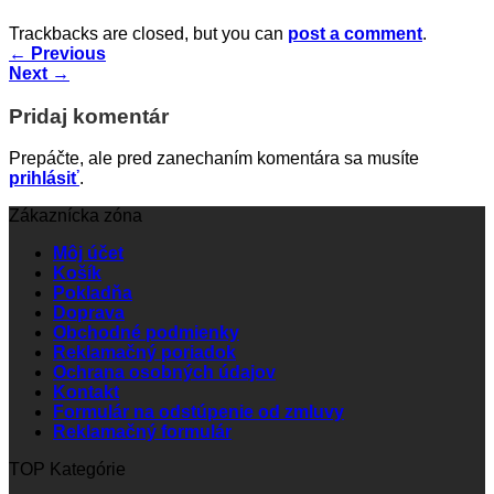
Trackbacks are closed, but you can
post a comment
.
←
Previous
Next
→
Pridaj komentár
Prepáčte, ale pred zanechaním komentára sa musíte
prihlásiť
.
Zákaznícka zóna
Môj účet
Košík
Pokladňa
Doprava
Obchodné podmienky
Reklamačný poriadok
Ochrana osobných údajov
Kontakt
Formulár na odstúpenie od zmluvy
Reklamačný formulár
TOP Kategórie