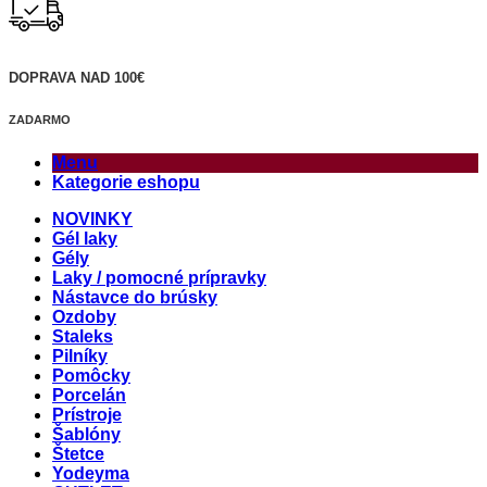
DOPRAVA NAD 100€
ZADARMO
Menu
Kategorie eshopu
NOVINKY
Gél laky
Gély
Laky / pomocné prípravky
Nástavce do brúsky
Ozdoby
Staleks
Pilníky
Pomôcky
Porcelán
Prístroje
Šablóny
Štetce
Yodeyma