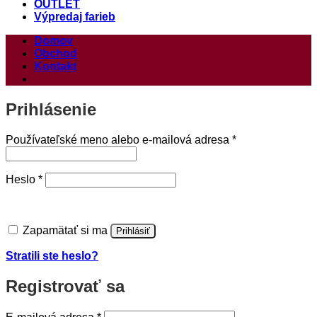
OUTLET
Výpredaj farieb
Domov
Obchod
Kontakt
Prihlásenie
Povinné
Používateľské meno alebo e-mailová adresa
*
Povinné
Heslo
*
Zapamätať si ma
Prihlásiť
Stratili ste heslo?
Registrovať sa
Povinné