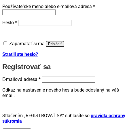
Povinné
Používateľské meno alebo e-mailová adresa
*
Povinné
Heslo
*
Zapamätať si ma
Prihlásiť
Stratili ste heslo?
Registrovať sa
Povinné
E-mailová adresa
*
Odkaz na nastavenie nového hesla bude odoslaný na váš
email.
Stlačením „REGISTROVAŤ SA“ súhlasíte so
pravidlá ochrany
súkromia