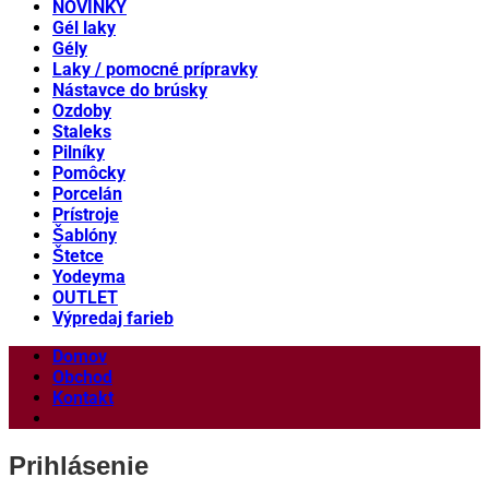
NOVINKY
Gél laky
Gély
Laky / pomocné prípravky
Nástavce do brúsky
Ozdoby
Staleks
Pilníky
Pomôcky
Porcelán
Prístroje
Šablóny
Štetce
Yodeyma
OUTLET
Výpredaj farieb
Domov
Obchod
Kontakt
Prihlásenie