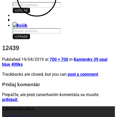
Products
search
vyhľadať
Products
search
vyhľadať
12439
Published
19/04/2019
at
700 × 700
in
Kamienky 39 opal
blue 400ks
Trackbacks are closed, but you can
post a comment
.
Pridaj komentár
Prepáčte, ale pred zanechaním komentára sa musíte
prihlásiť
.
Zákaznícka zóna