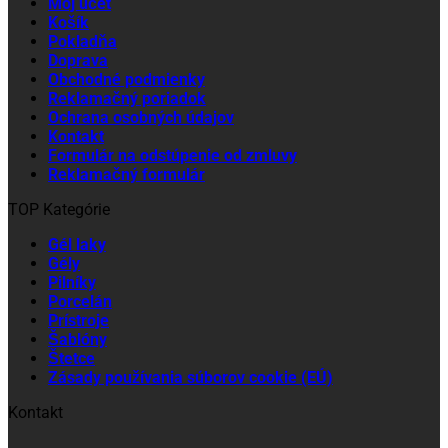
Môj účet
Košík
Pokladňa
Doprava
Obchodné podmienky
Reklamačný poriadok
Ochrana osobných údajov
Kontakt
Formulár na odstúpenie od zmluvy
Reklamačný formulár
TOP Kategórie
Gél laky
Gély
Pilníky
Porcelán
Prístroje
Šablóny
Štetce
Zásady používania súborov cookie (EÚ)
Kontakt