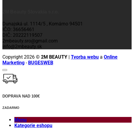
2M Beauty Slovakia s.r.o.
Dunajská ul. 1114/5 , Komárno 94501
IČO: 36656461
DIČ: 20222119507
2mbeauty.sro@gmail.com
info@2mbeauty.sk
Copyright 2026 ©
2M BEAUTY
|
Tvorba webu
a
Online
Marketing
-
BUGESWEB
DOPRAVA NAD 100€
ZADARMO
Menu
Kategorie eshopu