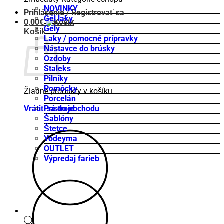
NOVINKY
Prihlásenie / Registrovať sa
Gél laky
0,00
€
Gély
Košík
Laky / pomocné prípravky
Nástavce do brúsky
Ozdoby
Staleks
Pilníky
Pomôcky
Žiadne produkty v košíku.
Porcelán
Vrátiť sa do obchodu
Prístroje
Šablóny
Štetce
Yodeyma
OUTLET
Výpredaj farieb