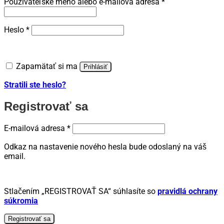
Povinné
Používateľské meno alebo e-mailová adresa
*
Povinné
Heslo
*
Zapamätať si ma
Prihlásiť
Stratili ste heslo?
Registrovať sa
Povinné
E-mailová adresa
*
Odkaz na nastavenie nového hesla bude odoslaný na váš
email.
Stlačením „REGISTROVAŤ SA“ súhlasíte so
pravidlá ochrany
súkromia
Registrovať sa