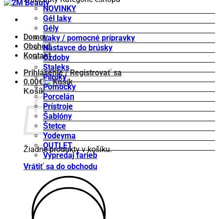
NOVINKY
Gél laky
Gély
Domov
Laky / pomocné prípravky
Obchod
Nástavce do brúsky
Kontakt
Ozdoby
Staleks
Prihlásenie / Registrovať sa
Pilníky
0,00
€
Pomôcky
Košík
Porcelán
Prístroje
Šablóny
Štetce
Yodeyma
OUTLET
Žiadne produkty v košíku.
Výpredaj farieb
Vrátiť sa do obchodu