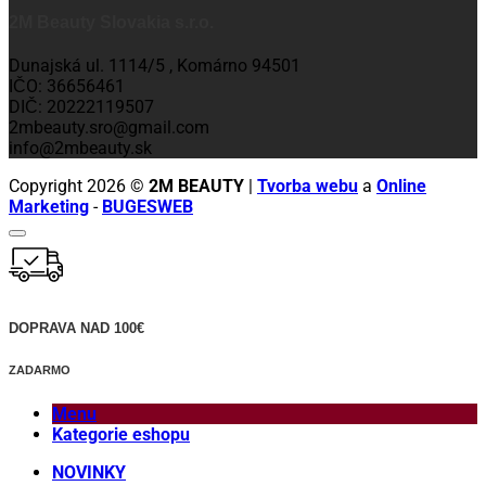
2M Beauty Slovakia s.r.o.
Dunajská ul. 1114/5 , Komárno 94501
IČO: 36656461
DIČ: 20222119507
2mbeauty.sro@gmail.com
info@2mbeauty.sk
Copyright 2026 ©
2M BEAUTY
|
Tvorba webu
a
Online
Marketing
-
BUGESWEB
DOPRAVA NAD 100€
ZADARMO
Menu
Kategorie eshopu
NOVINKY