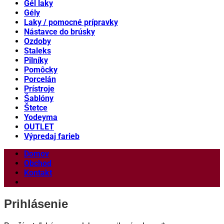
Gél laky
Gély
Laky / pomocné prípravky
Nástavce do brúsky
Ozdoby
Staleks
Pilníky
Pomôcky
Porcelán
Prístroje
Šablóny
Štetce
Yodeyma
OUTLET
Výpredaj farieb
Domov
Obchod
Kontakt
Prihlásenie