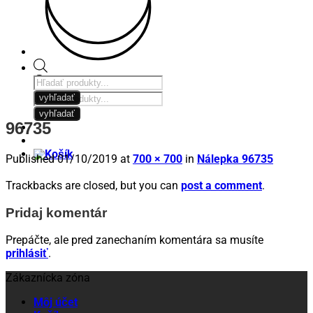
Products
search
Products
vyhľadať
search
vyhľadať
96735
Published
01/10/2019
at
700 × 700
in
Nálepka 96735
Trackbacks are closed, but you can
post a comment
.
Pridaj komentár
Prepáčte, ale pred zanechaním komentára sa musíte
prihlásiť
.
Zákaznícka zóna
Môj účet