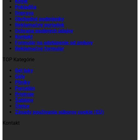
Košík
Pokladňa
Doprava
Obchodné podmienky
Reklamačný poriadok
Ochrana osobných údajov
Kontakt
Formulár na odstúpenie od zmluvy
Reklamačný formulár
TOP Kategórie
Gél laky
Gély
Pilníky
Porcelán
Prístroje
Šablóny
Štetce
Zásady používania súborov cookie (EÚ)
Kontakt