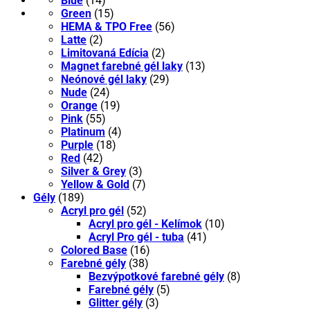
Blue
(14)
Green
(15)
HEMA & TPO Free
(56)
Latte
(2)
Limitovaná Edícia
(2)
Magnet farebné gél laky
(13)
Neónové gél laky
(29)
Nude
(24)
Orange
(19)
Pink
(55)
Platinum
(4)
Purple
(18)
Red
(42)
Silver & Grey
(3)
Yellow & Gold
(7)
Gély
(189)
Acryl pro gél
(52)
Acryl pro gél - Kelímok
(10)
Acryl Pro gél - tuba
(41)
Colored Base
(16)
Farebné gély
(38)
Bezvýpotkové farebné gély
(8)
Farebné gély
(5)
Glitter gély
(3)