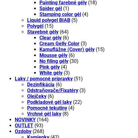
Painting farebné gély
(18)
Spider gél
(1)
Stamping color gél
(4)
Liquid polygel BIAB
(5)
Polygél
(15)
Stavebné gély
(64)
Clear gély
(6)
Cream Gelly Color
(3)
Kamuflážne (Cover) gély
(15)
Mousse gély
(6)
No filing gély
(30)
Pink gély
(4)
White gély
(3)
Laky / pomocné prípravky
(51)
Dezinfikácia
(6)
Odstraňovače/Fixatéry
(3)
Olejčeky
(6)
Podkladové gél laky
(22)
Pomocné tekutiny
(4)
Vrchné gél laky
(8)
NOVINKY
(164)
OUTLET
(93)
Ozdoby
(268)
Kamienky
(42)