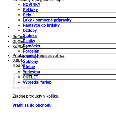
NOVINKY
Gél laky
Gély
Laky / pomocné prípravky
Nástavce do brúsky
Ozdoby
Staleks
Domov
Pilníky
Obchod
Pomôcky
Kontakt
Porcelán
Prihlásenie / Registrovať sa
Prístroje
0,00
€
Šablóny
Košík
Štetce
Yodeyma
OUTLET
Výpredaj farieb
Žiadne produkty v košíku.
Vrátiť sa do obchodu