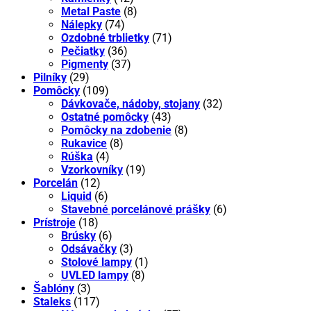
Metal Paste
(8)
Nálepky
(74)
Ozdobné trblietky
(71)
Pečiatky
(36)
Pigmenty
(37)
Pilníky
(29)
Pomôcky
(109)
Dávkovače, nádoby, stojany
(32)
Ostatné pomôcky
(43)
Pomôcky na zdobenie
(8)
Rukavice
(8)
Rúška
(4)
Vzorkovníky
(19)
Porcelán
(12)
Liquid
(6)
Stavebné porcelánové prášky
(6)
Prístroje
(18)
Brúsky
(6)
Odsávačky
(3)
Stolové lampy
(1)
UVLED lampy
(8)
Šablóny
(3)
Staleks
(117)