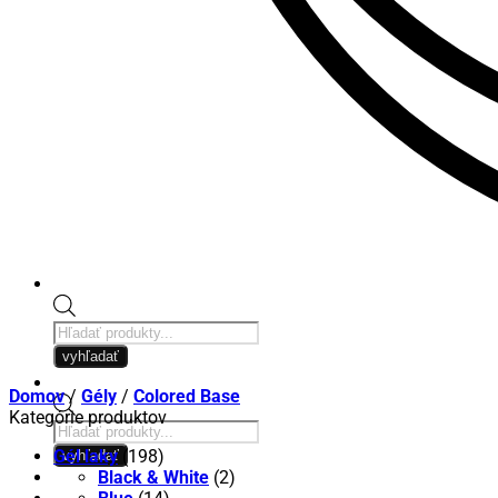
Products
search
vyhľadať
Domov
/
Gély
/
Colored Base
Kategórie produktov
Products
search
Gél laky
(198)
vyhľadať
Black & White
(2)