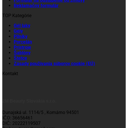
Formulár na odstúpenie od zmluvy
Reklamačný formulár
TOP Kategórie
Gél laky
Gély
Pilníky
Porcelán
Prístroje
Šablóny
Štetce
Zásady používania súborov cookie (EÚ)
Kontakt
2M Beauty Slovakia s.r.o.
Dunajská ul. 1114/5 , Komárno 94501
IČO: 36656461
DIČ: 20222119507