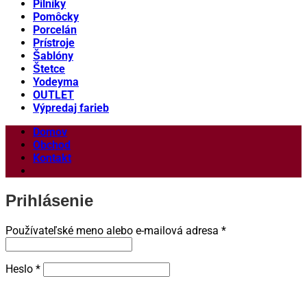
Pilníky
Pomôcky
Porcelán
Prístroje
Šablóny
Štetce
Yodeyma
OUTLET
Výpredaj farieb
Domov
Obchod
Kontakt
Prihlásenie
Povinné
Používateľské meno alebo e-mailová adresa
*
Povinné
Heslo
*