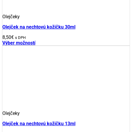
Olejčeky
Olejček na nechtovú kožičku 30ml
8,50
€
s DPH
Výber možností
Tento
produkt
má
viacero
variantov.
Možnosti
si
môžete
vybrať
na
stránke
produktu.
Olejčeky
Olejček na nechtovú kožičku 13ml