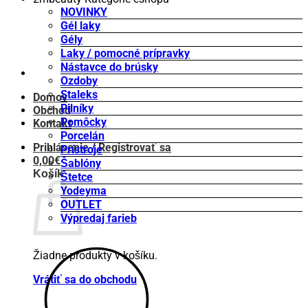
NOVINKY
Gél laky
Gély
Laky / pomocné prípravky
Nástavce do brúsky
Ozdoby
Staleks
Domov
Pilníky
Obchod
Pomôcky
Kontakt
Porcelán
Prihlásenie / Registrovať sa
Prístroje
0,00
€
Šablóny
Košík
Štetce
Yodeyma
OUTLET
Výpredaj farieb
Žiadne produkty v košíku.
Vrátiť sa do obchodu