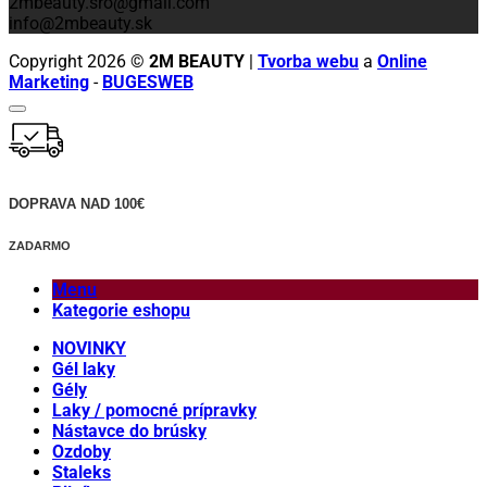
2mbeauty.sro@gmail.com
info@2mbeauty.sk
Copyright 2026 ©
2M BEAUTY
|
Tvorba webu
a
Online
Marketing
-
BUGESWEB
DOPRAVA NAD 100€
ZADARMO
Menu
Kategorie eshopu
NOVINKY
Gél laky
Gély
Laky / pomocné prípravky
Nástavce do brúsky
Ozdoby
Staleks