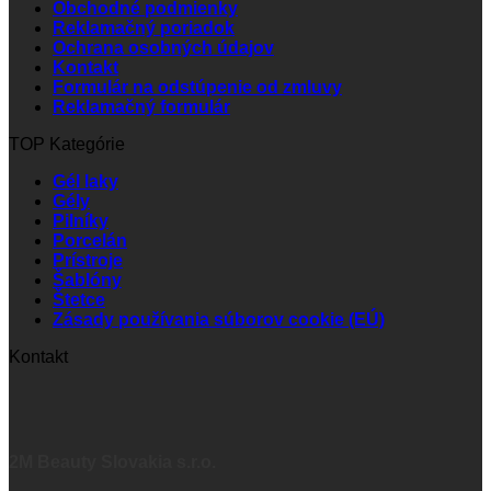
Obchodné podmienky
Reklamačný poriadok
Ochrana osobných údajov
Kontakt
Formulár na odstúpenie od zmluvy
Reklamačný formulár
TOP Kategórie
Gél laky
Gély
Pilníky
Porcelán
Prístroje
Šablóny
Štetce
Zásady používania súborov cookie (EÚ)
Kontakt
2M Beauty Slovakia s.r.o.