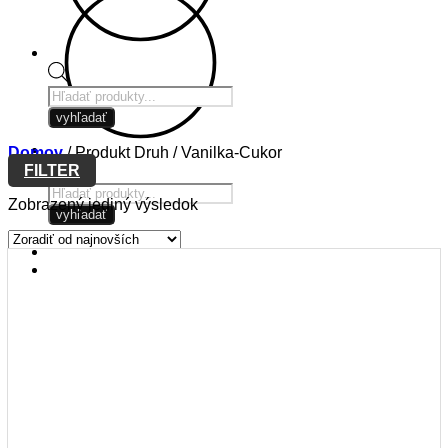
Products
search
vyhľadať
Domov
/
Produkt Druh
/
Vanilka-Cukor
FILTER
Products
Zobrazený jediný výsledok
search
vyhľadať