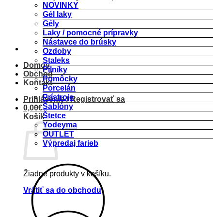
NOVINKY
Gél laky
Gély
Laky / pomocné prípravky
Nástavce do brúsky
Ozdoby
Staleks
Domov
Pilníky
Obchod
Pomôcky
Kontakt
Porcelán
Prístroje
Prihlásenie / Registrovať sa
Šablóny
0,00
€
Štetce
Košík
Yodeyma
OUTLET
Výpredaj farieb
Žiadne produkty v košíku.
Vrátiť sa do obchodu