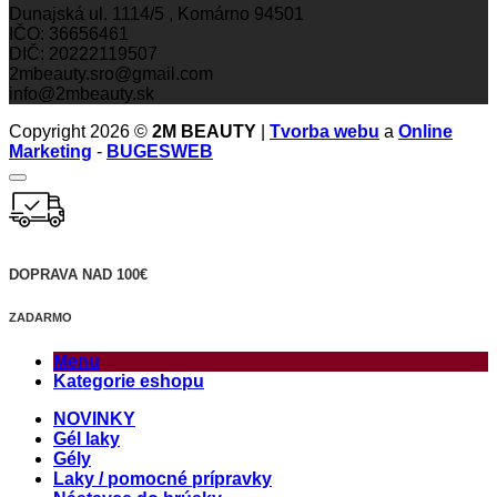
Dunajská ul. 1114/5 , Komárno 94501
IČO: 36656461
DIČ: 20222119507
2mbeauty.sro@gmail.com
info@2mbeauty.sk
Copyright 2026 ©
2M BEAUTY
|
Tvorba webu
a
Online
Marketing
-
BUGESWEB
DOPRAVA NAD 100€
ZADARMO
Menu
Kategorie eshopu
NOVINKY
Gél laky
Gély
Laky / pomocné prípravky