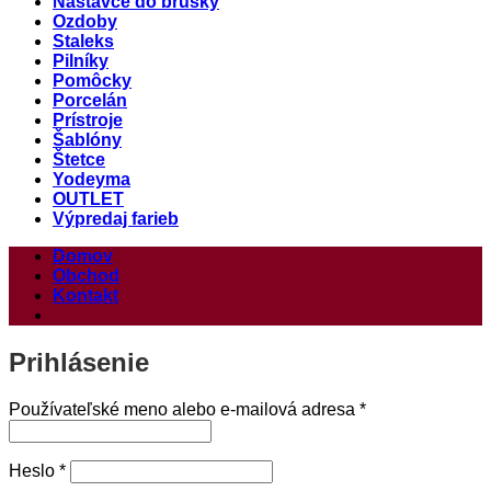
Nástavce do brúsky
Ozdoby
Staleks
Pilníky
Pomôcky
Porcelán
Prístroje
Šablóny
Štetce
Yodeyma
OUTLET
Výpredaj farieb
Domov
Obchod
Kontakt
Prihlásenie
Povinné
Používateľské meno alebo e-mailová adresa
*
Povinné
Heslo
*