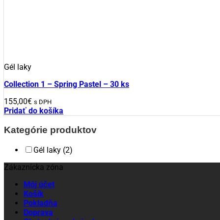
Gél laky
Collection 1 – Spring Pastel – 30 ks
155,00
€
s DPH
Pridať do košíka
Kategórie produktov
Gél laky
(2)
Zákaznícka zóna
Môj účet
Košík
Pokladňa
Doprava