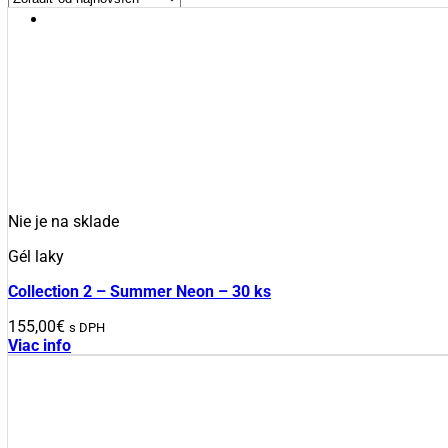
Nie je na sklade
Gél laky
Collection 2 – Summer Neon – 30 ks
155,00
€
s DPH
Viac info