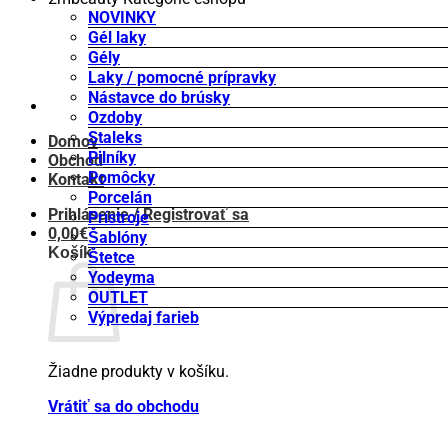
NOVINKY
Gél laky
Gély
Laky / pomocné prípravky
Nástavce do brúsky
Ozdoby
Staleks
Domov
Pilníky
Obchod
Pomôcky
Kontakt
Porcelán
Prihlásenie / Registrovať sa
Prístroje
0,00
€
Šablóny
Košík
Štetce
Yodeyma
OUTLET
Výpredaj farieb
Žiadne produkty v košíku.
Vrátiť sa do obchodu