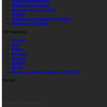
Obchodné podmienky
Reklamačný poriadok
Ochrana osobných údajov
Kontakt
Formulár na odstúpenie od zmluvy
Reklamačný formulár
TOP Kategórie
Gél laky
Gély
Pilníky
Porcelán
Prístroje
Šablóny
Štetce
Zásady používania súborov cookie (EÚ)
Kontakt
2M Beauty Slovakia s.r.o.