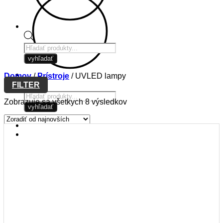
Products
search
vyhľadať
Domov
/
Prístroje
/
UVLED lampy
FILTER
Products
Zoradené
Zobrazuje sa všetkych 8 výsledkov
search
vyhľadať
podľa
najnovších