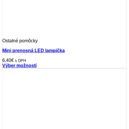
Ostatné pomôcky
Mini prenosná LED lampička
6,40
€
s DPH
Výber možností
Tento
produkt
má
viacero
variantov.
Možnosti
si
môžete
vybrať
na
stránke
produktu.