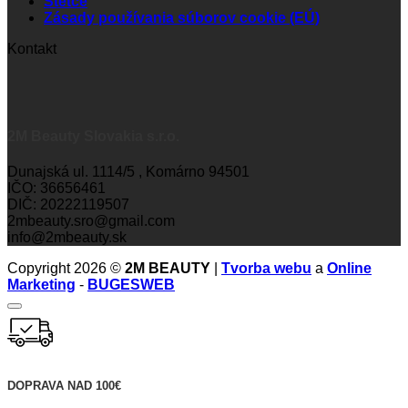
Štetce
Zásady používania súborov cookie (EÚ)
Kontakt
2M Beauty Slovakia s.r.o.
Dunajská ul. 1114/5 , Komárno 94501
IČO: 36656461
DIČ: 20222119507
2mbeauty.sro@gmail.com
info@2mbeauty.sk
Copyright 2026 ©
2M BEAUTY
|
Tvorba webu
a
Online
Marketing
-
BUGESWEB
DOPRAVA NAD 100€