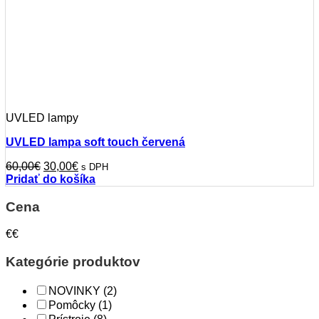
UVLED lampy
UVLED lampa soft touch červená
Pôvodná
Aktuálna
60,00
€
30,00
€
s DPH
cena
cena
Pridať do košíka
bola:
je:
60,00€.
30,00€.
Cena
€
€
Kategórie produktov
NOVINKY
(2)
Pomôcky
(1)