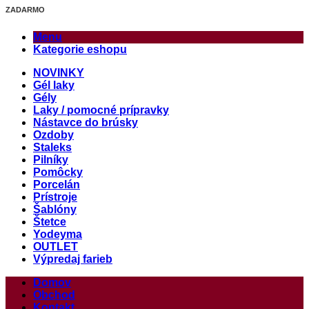
ZADARMO
Menu
Kategorie eshopu
NOVINKY
Gél laky
Gély
Laky / pomocné prípravky
Nástavce do brúsky
Ozdoby
Staleks
Pilníky
Pomôcky
Porcelán
Prístroje
Šablóny
Štetce
Yodeyma
OUTLET
Výpredaj farieb
Domov
Obchod
Kontakt