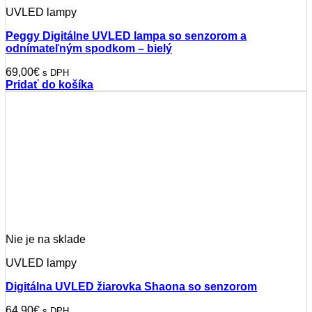
UVLED lampy
Peggy Digitálne UVLED lampa so senzorom a
odnímateľným spodkom – bielý
69,00
€
s DPH
Pridať do košíka
Nie je na sklade
UVLED lampy
Digitálna UVLED žiarovka Shaona so senzorom
64,90
€
s DPH