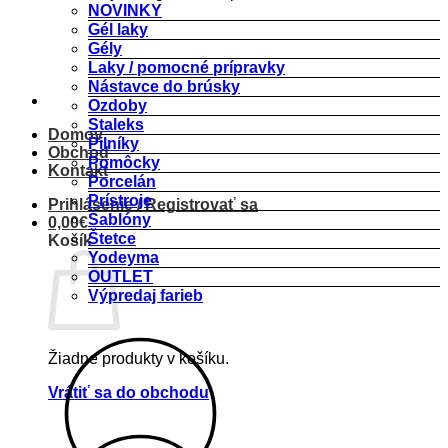
NOVINKY
Gél laky
Gély
Laky / pomocné prípravky
Nástavce do brúsky
Ozdoby
Staleks
Domov
Pilníky
Obchod
Pomôcky
Kontakt
Porcelán
Prístroje
Prihlásenie / Registrovať sa
Šablóny
0,00
€
Štetce
Košík
Yodeyma
OUTLET
Výpredaj farieb
Žiadne produkty v košíku.
Vrátiť sa do obchodu