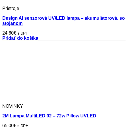
Prístroje
Design AI senzorová UV/LED lampa – akumulátorová, so
stojanom
24,60
€
s DPH
Pridať do košíka
NOVINKY
2M Lampa MultiLED 02 – 72w Pillow UVLED
65,00
€
s DPH