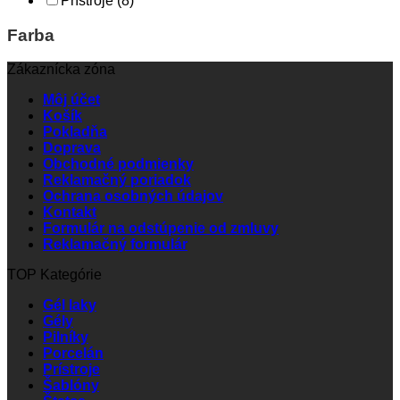
Prístroje
(8)
Farba
Zákaznícka zóna
Môj účet
Košík
Pokladňa
Doprava
Obchodné podmienky
Reklamačný poriadok
Ochrana osobných údajov
Kontakt
Formulár na odstúpenie od zmluvy
Reklamačný formulár
TOP Kategórie
Gél laky
Gély
Pilníky
Porcelán
Prístroje
Šablóny