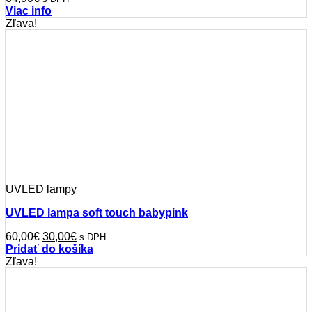
Viac info
Zľava!
UVLED lampy
UVLED lampa soft touch babypink
Pôvodná
Aktuálna
60,00
€
30,00
€
s DPH
cena
cena
Pridať do košíka
bola:
je:
Zľava!
60,00€.
30,00€.