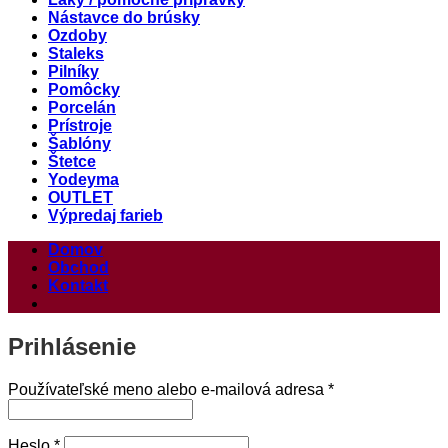
Nástavce do brúsky
Ozdoby
Staleks
Pilníky
Pomôcky
Porcelán
Prístroje
Šablóny
Štetce
Yodeyma
OUTLET
Výpredaj farieb
Domov
Obchod
Kontakt
Prihlásenie
Povinné
Používateľské meno alebo e-mailová adresa
*
Povinné
Heslo
*