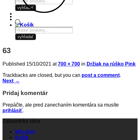
Products
search
vyhľadať
Products
search
vyhľadať
63
Published
15/10/2021
at
700 × 700
in
Držiak na rúško Pink
Trackbacks are closed, but you can
post a comment
.
Next
→
Pridaj komentár
Prepáčte, ale pred zanechaním komentára sa musíte
prihlásiť
.
Zákaznícka zóna
Môj účet
Košík