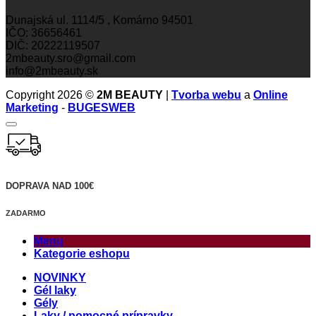
Dunajská ul. 1114/5 , Komárno 94501
IČO: 36656461
DIČ: 20222119507
2mbeauty.sro@gmail.com
info@2mbeauty.sk
Copyright 2026 ©
2M BEAUTY
|
Tvorba webu
a
Online
Marketing
-
BUGESWEB
DOPRAVA NAD 100€
ZADARMO
Menu
Kategorie eshopu
NOVINKY
Gél laky
Gély
Laky / pomocné prípravky