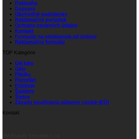
Pokladňa
Doprava
Obchodné podmienky
Reklamačný poriadok
Ochrana osobných údajov
Kontakt
Formulár na odstúpenie od zmluvy
Reklamačný formulár
TOP Kategórie
Gél laky
Gély
Pilníky
Porcelán
Prístroje
Šablóny
Štetce
Zásady používania súborov cookie (EÚ)
Kontakt
2M Beauty Slovakia s.r.o.