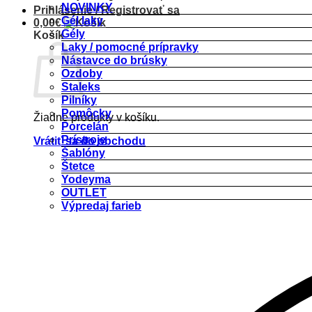
NOVINKY
Prihlásenie / Registrovať sa
Gél laky
0,00
€
Gély
Košík
Laky / pomocné prípravky
Nástavce do brúsky
Ozdoby
Staleks
Pilníky
Pomôcky
Žiadne produkty v košíku.
Porcelán
Prístroje
Vrátiť sa do obchodu
Šablóny
Štetce
Yodeyma
OUTLET
Výpredaj farieb