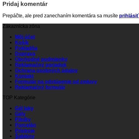
Pridaj komentár
Prepáčte, ale pred zanechaním komentára sa musíte
prihlásiť
Zákaznícka zóna
Môj účet
Košík
Pokladňa
Doprava
Obchodné podmienky
Reklamačný poriadok
Ochrana osobných údajov
Kontakt
Formulár na odstúpenie od zmluvy
Reklamačný formulár
TOP Kategórie
Gél laky
Gély
Pilníky
Porcelán
Prístroje
Šablóny