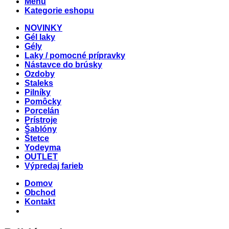
Menu
Kategorie eshopu
NOVINKY
Gél laky
Gély
Laky / pomocné prípravky
Nástavce do brúsky
Ozdoby
Staleks
Pilníky
Pomôcky
Porcelán
Prístroje
Šablóny
Štetce
Yodeyma
OUTLET
Výpredaj farieb
Domov
Obchod
Kontakt