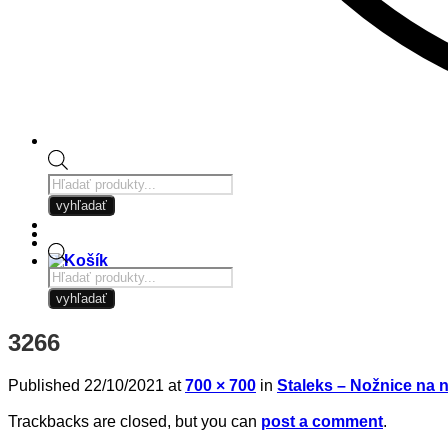
Products
search
vyhľadať
Products
search
vyhľadať
3266
Published
22/10/2021
at
700 × 700
in
Staleks – Nožnice na 
Trackbacks are closed, but you can
post a comment
.