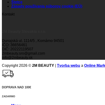
Štetce
Zásady používania súborov cookie (EÚ)
Kontakt
2M Beauty Slovakia s.r.o.
Dunajská ul. 1114/5 , Komárno 94501
IČO: 36656461
DIČ: 20222119507
2mbeauty.sro@gmail.com
info@2mbeauty.sk
Copyright 2026 ©
2M BEAUTY
|
Tvorba webu
a
Online Mark
DOPRAVA NAD 100€
ZADARMO