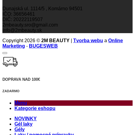
Dunajská ul. 1114/5 , Komárno 94501
IČO: 36656461
DIČ: 20222119507
2mbeauty.sro@gmail.com
info@2mbeauty.sk
Copyright 2026 ©
2M BEAUTY
|
Tvorba webu
a
Online
Marketing
-
BUGESWEB
DOPRAVA NAD 100€
ZADARMO
Menu
Kategorie eshopu
NOVINKY
Gél laky
Gély
Laky / pomocné prípravky