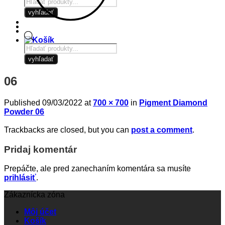
Products
search
vyhľadať
Products
search
vyhľadať
06
Published
09/03/2022
at
700 × 700
in
Pigment Diamond
Powder 06
Trackbacks are closed, but you can
post a comment
.
Pridaj komentár
Prepáčte, ale pred zanechaním komentára sa musíte
prihlásiť
.
Zákaznícka zóna
Môj účet
Košík