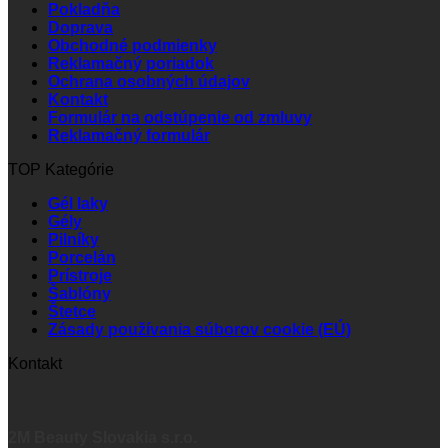
Pokladňa
Doprava
Obchodné podmienky
Reklamačný poriadok
Ochrana osobných údajov
Kontakt
Formulár na odstúpenie od zmluvy
Reklamačný formulár
TOP Kategórie
Gél laky
Gély
Pilníky
Porcelán
Prístroje
Šablóny
Štetce
Zásady používania súborov cookie (EÚ)
Kontakt
2M Beauty Slovakia s.r.o.