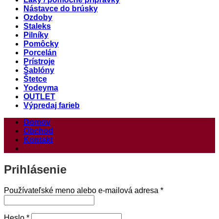
Nástavce do brúsky
Ozdoby
Staleks
Pilníky
Pomôcky
Porcelán
Prístroje
Šablóny
Štetce
Yodeyma
OUTLET
Výpredaj farieb
Domov
Obchod
Kontakt
Prihlásenie
Povinné
Používateľské meno alebo e-mailová adresa
*
Povinné
Heslo
*