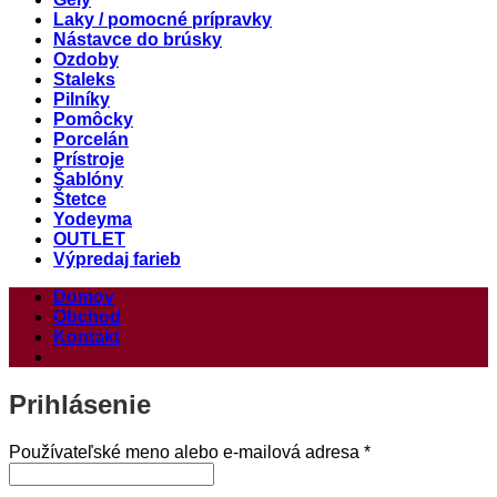
Laky / pomocné prípravky
Nástavce do brúsky
Ozdoby
Staleks
Pilníky
Pomôcky
Porcelán
Prístroje
Šablóny
Štetce
Yodeyma
OUTLET
Výpredaj farieb
Domov
Obchod
Kontakt
Prihlásenie
Povinné
Používateľské meno alebo e-mailová adresa
*