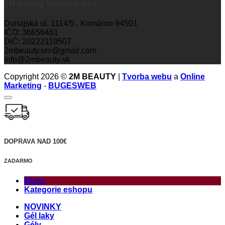
2M Beauty Slovakia s.r.o.
Dunajská ul. 1114/5 , Komárno 94501
IČO: 36656461
DIČ: 20222119507
2mbeauty.sro@gmail.com
info@2mbeauty.sk
Copyright 2026 ©
2M BEAUTY
|
Tvorba webu
a
Online
Marketing
-
BUGESWEB
DOPRAVA NAD 100€
ZADARMO
Menu
Kategorie eshopu
NOVINKY
Gél laky
Gély