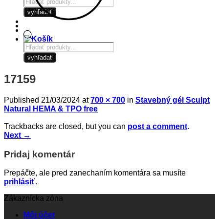
Products
search
vyhľadať
Products
search
vyhľadať
17159
Published
21/03/2024
at
700 × 700
in
Stavebný gél Sculpt
Natural HEMA & TPO free
Trackbacks are closed, but you can
post a comment
.
Next
→
Pridaj komentár
Prepáčte, ale pred zanechaním komentára sa musíte
prihlásiť
.
Zákaznícka zóna
Môj účet