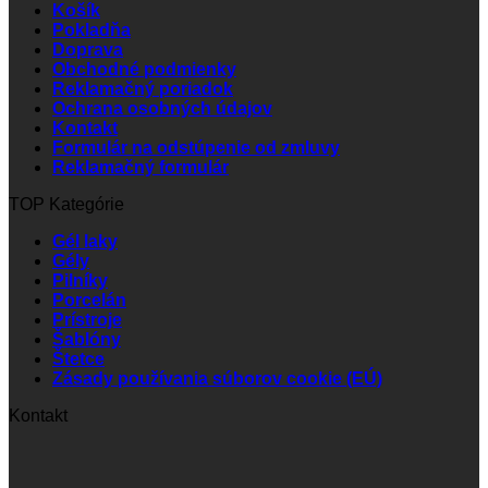
Košík
Pokladňa
Doprava
Obchodné podmienky
Reklamačný poriadok
Ochrana osobných údajov
Kontakt
Formulár na odstúpenie od zmluvy
Reklamačný formulár
TOP Kategórie
Gél laky
Gély
Pilníky
Porcelán
Prístroje
Šablóny
Štetce
Zásady používania súborov cookie (EÚ)
Kontakt