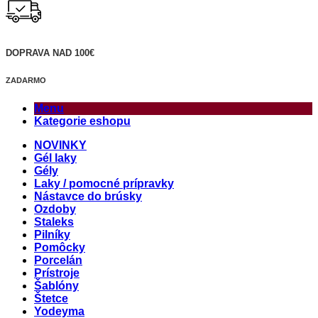
DOPRAVA NAD 100€
ZADARMO
Menu
Kategorie eshopu
NOVINKY
Gél laky
Gély
Laky / pomocné prípravky
Nástavce do brúsky
Ozdoby
Staleks
Pilníky
Pomôcky
Porcelán
Prístroje
Šablóny
Štetce
Yodeyma