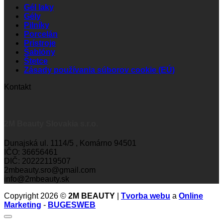
Gél laky
Gély
Pilníky
Porcelán
Prístroje
Šablóny
Štetce
Zásady používania súborov cookie (EÚ)
Kontakt
2M Beauty Slovakia s.r.o.
Dunajská ul. 1114/5 , Komárno 94501
IČO: 36656461
DIČ: 20222119507
2mbeauty.sro@gmail.com
info@2mbeauty.sk
Copyright 2026 ©
2M BEAUTY
|
Tvorba webu
a
Online
Marketing
-
BUGESWEB