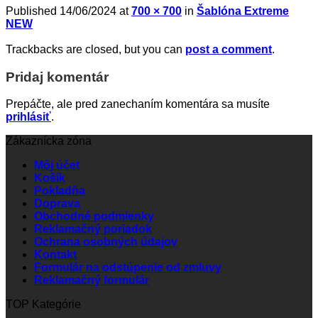
Published
14/06/2024
at
700 × 700
in
Šablóna Extreme
NEW
Trackbacks are closed, but you can
post a comment
.
Pridaj komentár
Prepáčte, ale pred zanechaním komentára sa musíte
prihlásiť
.
Zákaznícka zóna
Môj účet
Košík
Pokladňa
Doprava
Obchodné podmienky
Reklamačný poriadok
Ochrana osobných údajov
Kontakt
Formulár na odstúpenie od zmluvy
Reklamačný formulár
TOP Kategórie