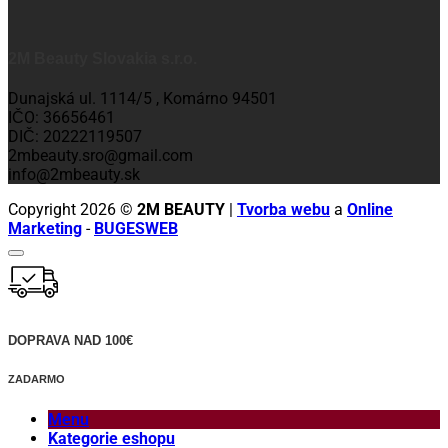
2M Beauty Slovakia s.r.o.
Dunajská ul. 1114/5 , Komárno 94501
IČO: 36656461
DIČ: 20222119507
2mbeauty.sro@gmail.com
info@2mbeauty.sk
Copyright 2026 ©
2M BEAUTY
|
Tvorba webu
a
Online
Marketing
-
BUGESWEB
DOPRAVA NAD 100€
ZADARMO
Menu
Kategorie eshopu