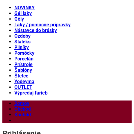
NOVINKY
Gél laky
Gély
Laky / pomocné prípravky
Nástavce do brúsky
Ozdoby
Staleks
Pilníky
Pomôcky
Porcelán
Prístroje
Šablóny
Štetce
Yodeyma
OUTLET
Výpredaj farieb
Domov
Obchod
Kontakt
Prihlásenie