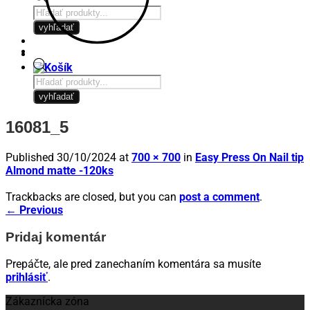
Products
search
vyhľadať
Products
search
vyhľadať
16081_5
Published
30/10/2024
at
700 × 700
in
Easy Press On Nail tip
Almond matte -120ks
Trackbacks are closed, but you can
post a comment
.
←
Previous
Pridaj komentár
Prepáčte, ale pred zanechaním komentára sa musíte
prihlásiť
.
Zákaznícka zóna