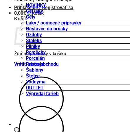
NOVINKY
Prihlásenie / Registrovať sa
Gél laky
0,00
€
Gély
Košík
Laky / pomocné prípravky
Nástavce do brúsky
Ozdoby
Staleks
Pilníky
Pomôcky
Žiadne produkty v košíku.
Porcelán
Vrátiť sa do obchodu
Prístroje
Šablóny
Štetce
Yodeyma
OUTLET
Výpredaj farieb