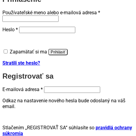
Povinné
Používateľské meno alebo e-mailová adresa
*
Povinné
Heslo
*
Zapamätať si ma
Prihlásiť
Stratili ste heslo?
Registrovať sa
Povinné
E-mailová adresa
*
Odkaz na nastavenie nového hesla bude odoslaný na váš
email.
Stlačením „REGISTROVAŤ SA“ súhlasíte so
pravidlá ochrany
súkromia