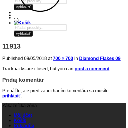
Products
search
vyhľadať
Products
search
vyhľadať
11913
Published
09/05/2018
at
700 × 700
in
Diamond Flakes 09
Trackbacks are closed, but you can
post a comment
.
Pridaj komentár
Prepáčte, ale pred zanechaním komentára sa musíte
prihlásiť
.
Zákaznícka zóna
Môj účet
Košík
Pokladňa