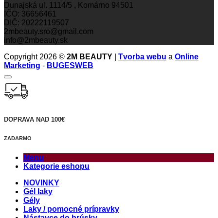
Dunajská ul. 1114/5 , Komárno 94501
IČO: 36656461
DIČ: 20222119507
2mbeauty.sro@gmail.com
info@2mbeauty.sk
Copyright 2026 ©
2M BEAUTY
|
Tvorba webu
a
Online
Marketing
-
BUGESWEB
DOPRAVA NAD 100€
ZADARMO
Menu
Kategorie eshopu
NOVINKY
Gél laky
Gély
Laky / pomocné prípravky
Nástavce do brúsky