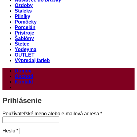
Ozdoby
Staleks
Pilníky
Pomôcky
Porcelán
Prístroje
Šablóny
Štetce
Yodeyma
OUTLET
Výpredaj farieb
Domov
Obchod
Kontakt
Prihlásenie
Povinné
Používateľské meno alebo e-mailová adresa
*
Povinné
Heslo
*