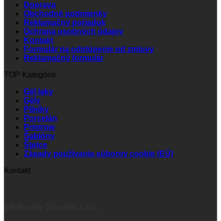
Doprava
Obchodné podmienky
Reklamačný poriadok
Ochrana osobných údajov
Kontakt
Formulár na odstúpenie od zmluvy
Reklamačný formulár
TOP Kategórie
Gél laky
Gély
Pilníky
Porcelán
Prístroje
Šablóny
Štetce
Zásady používania súborov cookie (EÚ)
Kontakt
2M Beauty Slovakia s.r.o.