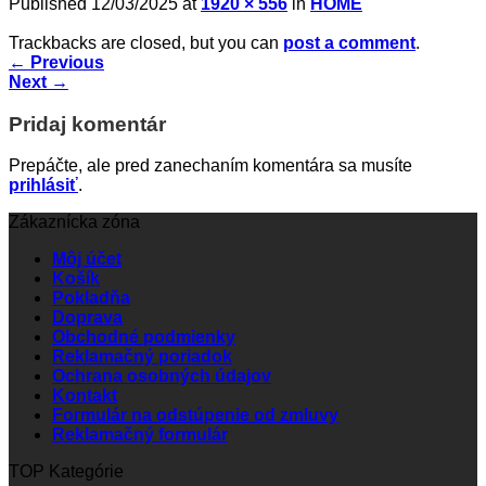
Published
12/03/2025
at
1920 × 556
in
HOME
Trackbacks are closed, but you can
post a comment
.
←
Previous
Next
→
Pridaj komentár
Prepáčte, ale pred zanechaním komentára sa musíte
prihlásiť
.
Zákaznícka zóna
Môj účet
Košík
Pokladňa
Doprava
Obchodné podmienky
Reklamačný poriadok
Ochrana osobných údajov
Kontakt
Formulár na odstúpenie od zmluvy
Reklamačný formulár
TOP Kategórie