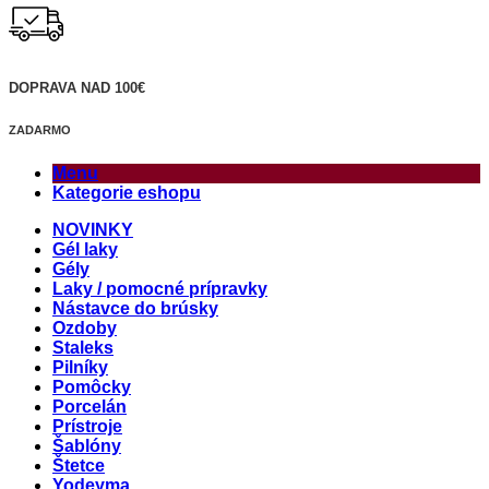
DOPRAVA NAD 100€
ZADARMO
Menu
Kategorie eshopu
NOVINKY
Gél laky
Gély
Laky / pomocné prípravky
Nástavce do brúsky
Ozdoby
Staleks
Pilníky
Pomôcky
Porcelán
Prístroje
Šablóny
Štetce
Yodeyma