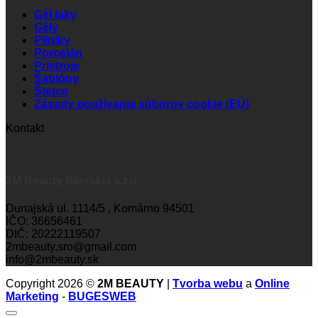
Gél laky
Gély
Pilníky
Porcelán
Prístroje
Šablóny
Štetce
Zásady používania súborov cookie (EÚ)
Kontakt
2M Beauty Slovakia s.r.o.
Dunajská ul. 1114/5 , Komárno 94501
IČO: 36656461
DIČ: 20222119507
2mbeauty.sro@gmail.com
info@2mbeauty.sk
Copyright 2026 ©
2M BEAUTY
|
Tvorba webu
a
Online
Marketing
-
BUGESWEB