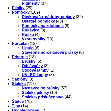
Pigmenty
(37)
Pilníky
(29)
Pomôcky
(109)
Dávkovače, nádoby, stojany
(32)
Ostatné pomôcky
(43)
Pomôcky na zdobenie
(8)
Rukavice
(8)
Rúška
(4)
Vzorkovníky
(19)
Porcelán
(12)
Liquid
(6)
Stavebné porcelánové prášky
(6)
Prístroje
(18)
Brúsky
(6)
Odsávačky
(3)
Stolové lampy
(1)
UVLED lampy
(8)
Šablóny
(3)
Staleks
(117)
Nástavce do brúsky
(57)
Staleks pilníky
(16)
Staleks- príslušenstvo
(44)
Štetce
(78)
Tipy
(14)
Uncategorized
(1)