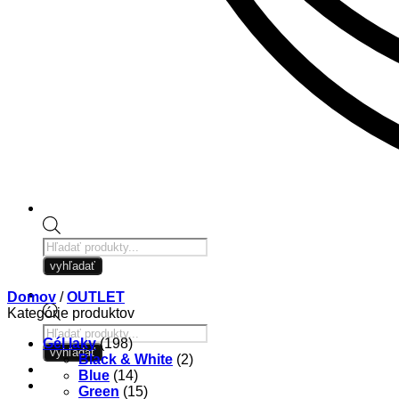
Products
search
vyhľadať
Domov
/
OUTLET
Kategórie produktov
Products
Gél laky
(198)
search
vyhľadať
Black & White
(2)
Blue
(14)
Green
(15)