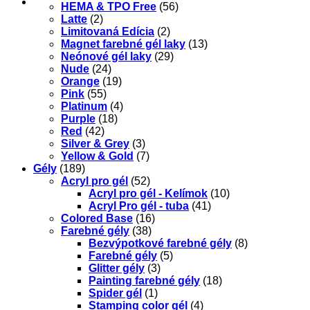
HEMA & TPO Free
(56)
Latte
(2)
Limitovaná Edícia
(2)
Magnet farebné gél laky
(13)
Neónové gél laky
(29)
Nude
(24)
Orange
(19)
Pink
(55)
Platinum
(4)
Purple
(18)
Red
(42)
Silver & Grey
(3)
Yellow & Gold
(7)
Gély
(189)
Acryl pro gél
(52)
Acryl pro gél - Kelímok
(10)
Acryl Pro gél - tuba
(41)
Colored Base
(16)
Farebné gély
(38)
Bezvýpotkové farebné gély
(8)
Farebné gély
(5)
Glitter gély
(3)
Painting farebné gély
(18)
Spider gél
(1)
Stamping color gél
(4)