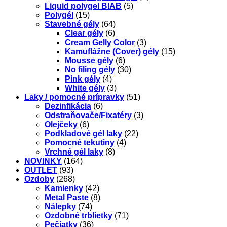
Liquid polygel BIAB
(5)
Polygél
(15)
Stavebné gély
(64)
Clear gély
(6)
Cream Gelly Color
(3)
Kamuflážne (Cover) gély
(15)
Mousse gély
(6)
No filing gély
(30)
Pink gély
(4)
White gély
(3)
Laky / pomocné prípravky
(51)
Dezinfikácia
(6)
Odstraňovače/Fixatéry
(3)
Olejčeky
(6)
Podkladové gél laky
(22)
Pomocné tekutiny
(4)
Vrchné gél laky
(8)
NOVINKY
(164)
OUTLET
(93)
Ozdoby
(268)
Kamienky
(42)
Metal Paste
(8)
Nálepky
(74)
Ozdobné trblietky
(71)
Pečiatky
(36)