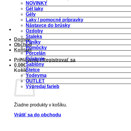
NOVINKY
Gél laky
Gély
Laky / pomocné prípravky
Nástavce do brúsky
Ozdoby
Staleks
Domov
Pilníky
Obchod
Pomôcky
Kontakt
Porcelán
Prístroje
Prihlásenie / Registrovať sa
Šablóny
0,00
€
Štetce
Košík
Yodeyma
OUTLET
Výpredaj farieb
Žiadne produkty v košíku.
Vrátiť sa do obchodu