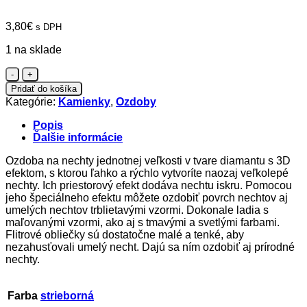
3,80
€
s DPH
1 na sklade
množstvo
Diamond
Pridať do košíka
Flakes
Kategórie:
Kamienky
,
Ozdoby
05
Popis
Ďalšie informácie
Ozdoba na nechty jednotnej veľkosti v tvare diamantu s 3D
efektom, s ktorou ľahko a rýchlo vytvoríte naozaj veľkolepé
nechty. Ich priestorový efekt dodáva nechtu iskru. Pomocou
jeho špeciálneho efektu môžete ozdobiť povrch nechtov aj
umelých nechtov trblietavými vzormi. Dokonale ladia s
maľovanými vzormi, ako aj s tmavými a svetlými farbami.
Flitrové obliečky sú dostatočne malé a tenké, aby
nezahusťovali umelý necht. Dajú sa ním ozdobiť aj prírodné
nechty.
Farba
strieborná