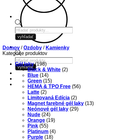
Products
search
vyhľadať
Domov
/
Ozdoby
/
Kamienky
Kategórie produktov
Products
Gél laky
(198)
search
vyhľadať
Black & White
(2)
Blue
(14)
Green
(15)
HEMA & TPO Free
(56)
Latte
(2)
Limitovaná Edícia
(2)
Magnet farebné gél laky
(13)
Neónové gél laky
(29)
Nude
(24)
Orange
(19)
Pink
(55)
Platinum
(4)
Purple
(18)