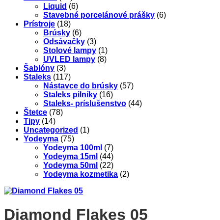
Liquid
(6)
Stavebné porcelánové prášky
(6)
Prístroje
(18)
Brúsky
(6)
Odsávačky
(3)
Stolové lampy
(1)
UVLED lampy
(8)
Šablóny
(3)
Staleks
(117)
Nástavce do brúsky
(57)
Staleks pilníky
(16)
Staleks- príslušenstvo
(44)
Štetce
(78)
Tipy
(14)
Uncategorized
(1)
Yodeyma
(75)
Yodeyma 100ml
(7)
Yodeyma 15ml
(44)
Yodeyma 50ml
(22)
Yodeyma kozmetika
(2)
Diamond Flakes 05