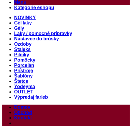
Menu
Kategorie eshopu
NOVINKY
Gél laky
Gély
Laky / pomocné prípravky
Nástavce do brúsky
Ozdoby
Staleks
Pilníky
Pomôcky
Porcelán
Prístroje
Šablóny
Štetce
Yodeyma
OUTLET
Výpredaj farieb
Domov
Obchod
Kontakt