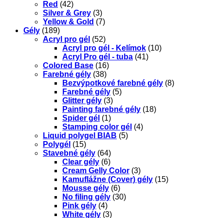
Red
(42)
Silver & Grey
(3)
Yellow & Gold
(7)
Gély
(189)
Acryl pro gél
(52)
Acryl pro gél - Kelímok
(10)
Acryl Pro gél - tuba
(41)
Colored Base
(16)
Farebné gély
(38)
Bezvýpotkové farebné gély
(8)
Farebné gély
(5)
Glitter gély
(3)
Painting farebné gély
(18)
Spider gél
(1)
Stamping color gél
(4)
Liquid polygel BIAB
(5)
Polygél
(15)
Stavebné gély
(64)
Clear gély
(6)
Cream Gelly Color
(3)
Kamuflážne (Cover) gély
(15)
Mousse gély
(6)
No filing gély
(30)
Pink gély
(4)
White gély
(3)