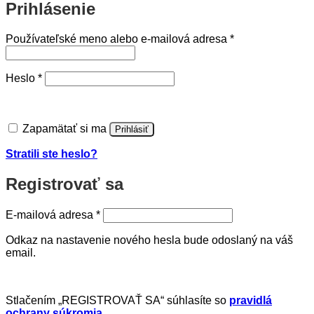
Prihlásenie
Povinné
Používateľské meno alebo e-mailová adresa
*
Povinné
Heslo
*
Zapamätať si ma
Prihlásiť
Stratili ste heslo?
Registrovať sa
Povinné
E-mailová adresa
*
Odkaz na nastavenie nového hesla bude odoslaný na váš
email.
Stlačením „REGISTROVAŤ SA“ súhlasíte so
pravidlá
ochrany súkromia