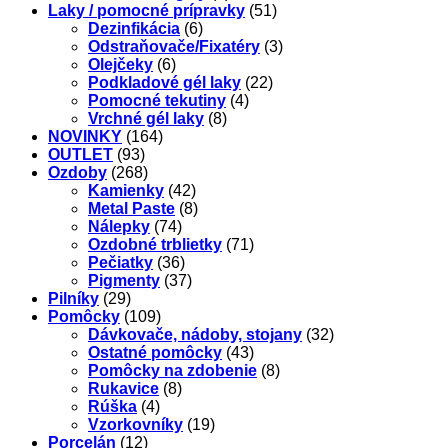
Laky / pomocné prípravky
(51)
Dezinfikácia
(6)
Odstraňovače/Fixatéry
(3)
Olejčeky
(6)
Podkladové gél laky
(22)
Pomocné tekutiny
(4)
Vrchné gél laky
(8)
NOVINKY
(164)
OUTLET
(93)
Ozdoby
(268)
Kamienky
(42)
Metal Paste
(8)
Nálepky
(74)
Ozdobné trblietky
(71)
Pečiatky
(36)
Pigmenty
(37)
Pilníky
(29)
Pomôcky
(109)
Dávkovače, nádoby, stojany
(32)
Ostatné pomôcky
(43)
Pomôcky na zdobenie
(8)
Rukavice
(8)
Rúška
(4)
Vzorkovníky
(19)
Porcelán
(12)