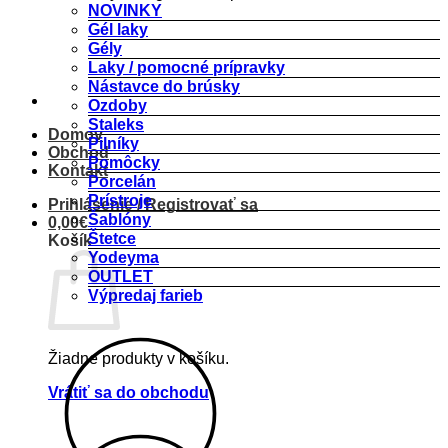
NOVINKY
Gél laky
Gély
Laky / pomocné prípravky
Nástavce do brúsky
Ozdoby
Staleks
Domov
Pilníky
Obchod
Pomôcky
Kontakt
Porcelán
Prístroje
Prihlásenie / Registrovať sa
Šablóny
0,00
€
Štetce
Košík
Yodeyma
OUTLET
Výpredaj farieb
Žiadne produkty v košíku.
Vrátiť sa do obchodu