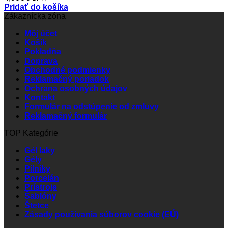
Pridať do košíka
Zákaznícka zóna
Môj účet
Košík
Pokladňa
Doprava
Obchodné podmienky
Reklamačný poriadok
Ochrana osobných údajov
Kontakt
Formulár na odstúpenie od zmluvy
Reklamačný formulár
TOP Kategórie
Gél laky
Gély
Pilníky
Porcelán
Prístroje
Šablóny
Štetce
Zásady používania súborov cookie (EÚ)