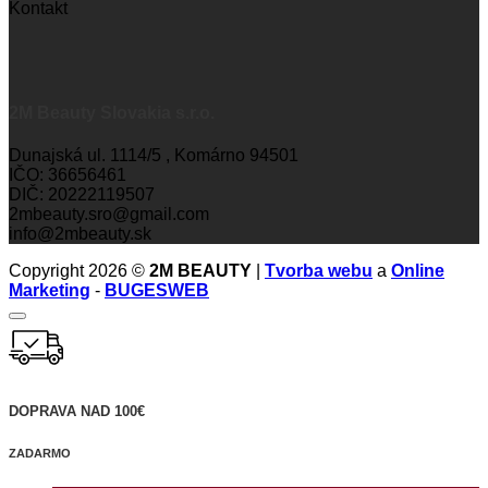
Kontakt
2M Beauty Slovakia s.r.o.
Dunajská ul. 1114/5 , Komárno 94501
IČO: 36656461
DIČ: 20222119507
2mbeauty.sro@gmail.com
info@2mbeauty.sk
Copyright 2026 ©
2M BEAUTY
|
Tvorba webu
a
Online
Marketing
-
BUGESWEB
DOPRAVA NAD 100€
ZADARMO