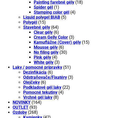
Painting farebné gély
(18)
Spider gél
(1)
Stamping color gél
(4)
Liquid polygel BIAB
(5)
Polygél
(15)
Stavebné gély
(64)
Clear gély
(6)
Cream Gelly Color
(3)
Kamuflážne (Cover) gély
(15)
Mousse gély
(6)
No filing gély
(30)
Pink gély
(4)
White gély
(3)
Laky / pomocné prípravky
(51)
Dezinfikácia
(6)
Odstraňovače/Fixatéry
(3)
Olejčeky
(6)
Podkladové gél laky
(22)
Pomocné tekutiny
(4)
Vrchné gél laky
(8)
NOVINKY
(164)
OUTLET
(93)
Ozdoby
(268)
Kamienky
(42)