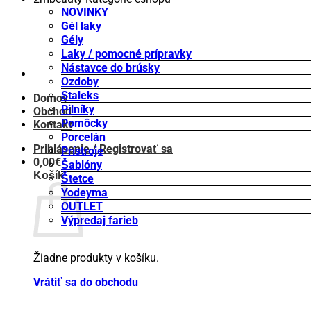
NOVINKY
Gél laky
Gély
Laky / pomocné prípravky
Nástavce do brúsky
Ozdoby
Staleks
Domov
Pilníky
Obchod
Pomôcky
Kontakt
Porcelán
Prihlásenie / Registrovať sa
Prístroje
0,00
€
Šablóny
Košík
Štetce
Yodeyma
OUTLET
Výpredaj farieb
Žiadne produkty v košíku.
Vrátiť sa do obchodu