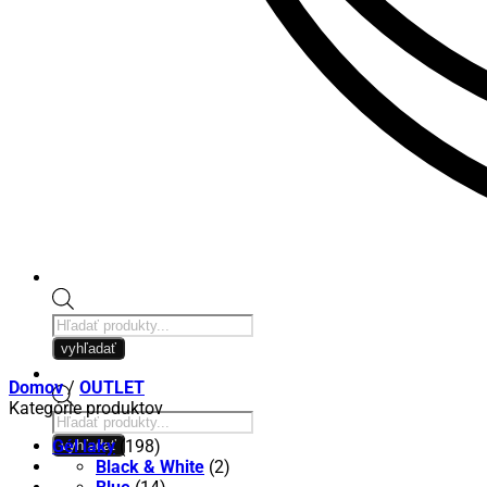
Products
search
vyhľadať
Domov
/
OUTLET
Kategórie produktov
Products
search
Gél laky
(198)
vyhľadať
Black & White
(2)