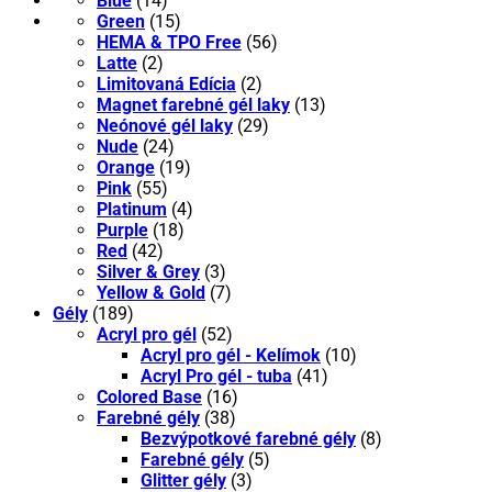
Blue
(14)
Green
(15)
HEMA & TPO Free
(56)
Latte
(2)
Limitovaná Edícia
(2)
Magnet farebné gél laky
(13)
Neónové gél laky
(29)
Nude
(24)
Orange
(19)
Pink
(55)
Platinum
(4)
Purple
(18)
Red
(42)
Silver & Grey
(3)
Yellow & Gold
(7)
Gély
(189)
Acryl pro gél
(52)
Acryl pro gél - Kelímok
(10)
Acryl Pro gél - tuba
(41)
Colored Base
(16)
Farebné gély
(38)
Bezvýpotkové farebné gély
(8)
Farebné gély
(5)
Glitter gély
(3)