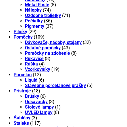
Metal Paste
(8)
Nálepky
(74)
Ozdobné trblietky
(71)
Pečiatky
(36)
Pigmenty
(37)
Pilníky
(29)
Pomôcky
(109)
Dávkovače, nádoby, stojany
(32)
Ostatné pomôcky
(43)
Pomôcky na zdobenie
(8)
Rukavice
(8)
Rúška
(4)
Vzorkovníky
(19)
Porcelán
(12)
Liquid
(6)
Stavebné porcelánové prášky
(6)
Prístroje
(18)
Brúsky
(6)
Odsávačky
(3)
Stolové lampy
(1)
UVLED lampy
(8)
Šablóny
(3)
Staleks
(117)