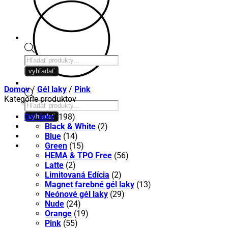
Products
search
vyhľadať
Domov
/
Gél laky
/
Pink
Kategórie produktov
Products
search
Gél laky
(198)
vyhľadať
Black & White
(2)
Blue
(14)
Green
(15)
HEMA & TPO Free
(56)
Latte
(2)
Limitovaná Edícia
(2)
Magnet farebné gél laky
(13)
Neónové gél laky
(29)
Nude
(24)
Orange
(19)
Pink
(55)