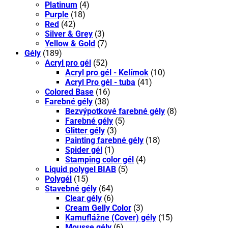
Platinum
(4)
Purple
(18)
Red
(42)
Silver & Grey
(3)
Yellow & Gold
(7)
Gély
(189)
Acryl pro gél
(52)
Acryl pro gél - Kelímok
(10)
Acryl Pro gél - tuba
(41)
Colored Base
(16)
Farebné gély
(38)
Bezvýpotkové farebné gély
(8)
Farebné gély
(5)
Glitter gély
(3)
Painting farebné gély
(18)
Spider gél
(1)
Stamping color gél
(4)
Liquid polygel BIAB
(5)
Polygél
(15)
Stavebné gély
(64)
Clear gély
(6)
Cream Gelly Color
(3)
Kamuflážne (Cover) gély
(15)
Mousse gély
(6)