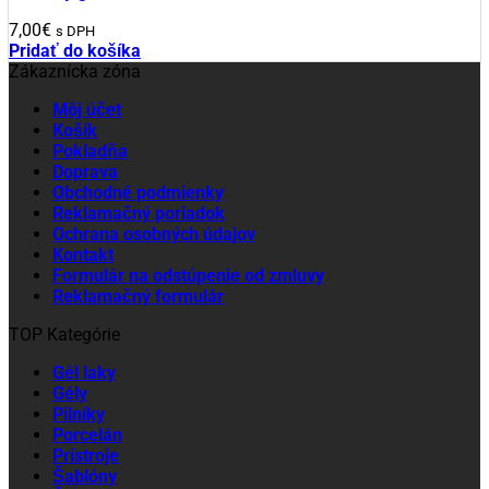
7,00
€
s DPH
Pridať do košíka
Zákaznícka zóna
Môj účet
Košík
Pokladňa
Doprava
Obchodné podmienky
Reklamačný poriadok
Ochrana osobných údajov
Kontakt
Formulár na odstúpenie od zmluvy
Reklamačný formulár
TOP Kategórie
Gél laky
Gély
Pilníky
Porcelán
Prístroje
Šablóny