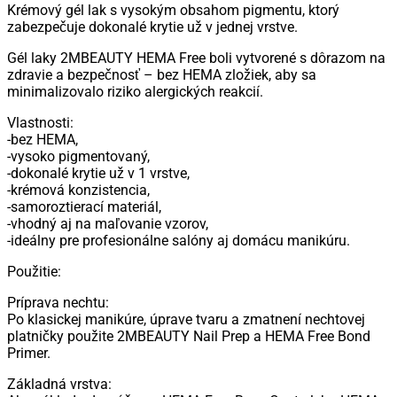
Krémový gél lak s vysokým obsahom pigmentu, ktorý
5ml
zabezpečuje dokonalé krytie už v jednej vrstve.
Gél laky 2MBEAUTY HEMA Free boli vytvorené s dôrazom na
zdravie a bezpečnosť – bez HEMA zložiek, aby sa
minimalizovalo riziko alergických reakcií.
Vlastnosti:
-bez HEMA,
-vysoko pigmentovaný,
-dokonalé krytie už v 1 vrstve,
-krémová konzistencia,
-samoroztierací materiál,
-vhodný aj na maľovanie vzorov,
-ideálny pre profesionálne salóny aj domácu manikúru.
Použitie:
Príprava nechtu:
Po klasickej manikúre, úprave tvaru a zmatnení nechtovej
platničky použite 2MBEAUTY Nail Prep a HEMA Free Bond
Primer.
Základná vrstva: