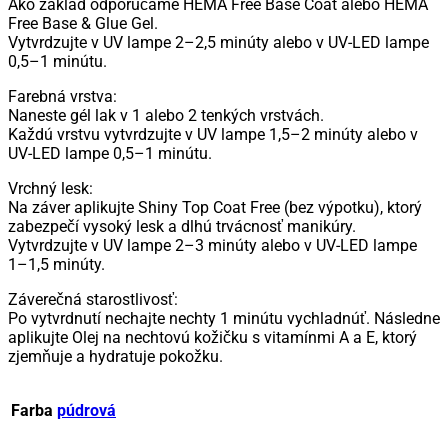
Ako základ odporúčame HEMA Free Base Coat alebo HEMA
Free Base & Glue Gel.
Vytvrdzujte v UV lampe 2–2,5 minúty alebo v UV-LED lampe
0,5–1 minútu.
Farebná vrstva:
Naneste gél lak v 1 alebo 2 tenkých vrstvách.
Každú vrstvu vytvrdzujte v UV lampe 1,5–2 minúty alebo v
UV-LED lampe 0,5–1 minútu.
Vrchný lesk:
Na záver aplikujte Shiny Top Coat Free (bez výpotku), ktorý
zabezpečí vysoký lesk a dlhú trvácnosť manikúry.
Vytvrdzujte v UV lampe 2–3 minúty alebo v UV-LED lampe
1–1,5 minúty.
Záverečná starostlivosť:
Po vytvrdnutí nechajte nechty 1 minútu vychladnúť. Následne
aplikujte Olej na nechtovú kožičku s vitamínmi A a E, ktorý
zjemňuje a hydratuje pokožku.
Farba
púdrová