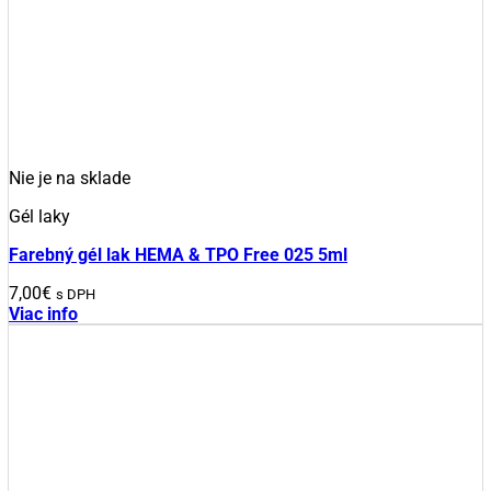
Nie je na sklade
Gél laky
Farebný gél lak HEMA & TPO Free 025 5ml
7,00
€
s DPH
Viac info