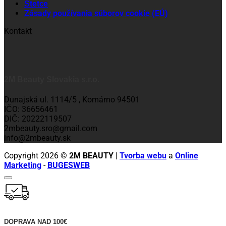
Štetce
Zásady používania súborov cookie (EÚ)
Kontakt
2M Beauty Slovakia s.r.o.
Dunajská ul. 1114/5 , Komárno 94501
IČO: 36656461
DIČ: 20222119507
2mbeauty.sro@gmail.com
info@2mbeauty.sk
Copyright 2026 ©
2M BEAUTY
|
Tvorba webu
a
Online
Marketing
-
BUGESWEB
DOPRAVA NAD 100€