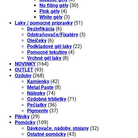
No filing gély
(30)
Pink gély
(4)
White gély
(3)
Laky / pomocné prípravky
(51)
Dezinfikácia
(6)
Odstraňovače/Fixatéry
(3)
Olejčeky
(6)
Podkladové gél laky
(22)
Pomocné tekutiny
(4)
Vrchné gél laky
(8)
NOVINKY
(164)
OUTLET
(93)
Ozdoby
(268)
Kamienky
(42)
Metal Paste
(8)
Nálepky
(74)
Ozdobné trblietky
(71)
Pečiatky
(36)
Pigmenty
(37)
Pilníky
(29)
Pomôcky
(109)
Dávkovače, nádoby, stojany
(32)
Ostatné pomôcky
(43)