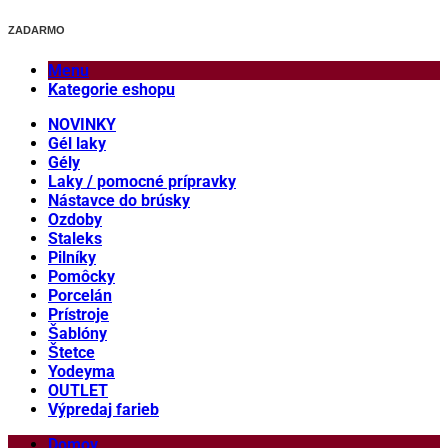
ZADARMO
Menu
Kategorie eshopu
NOVINKY
Gél laky
Gély
Laky / pomocné prípravky
Nástavce do brúsky
Ozdoby
Staleks
Pilníky
Pomôcky
Porcelán
Prístroje
Šablóny
Štetce
Yodeyma
OUTLET
Výpredaj farieb
Domov