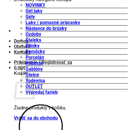
NOVINKY
Gél laky
Gély
Laky / pomocné prípravky
Nástavce do brúsky
Ozdoby
Staleks
Domov
Pilníky
Obchod
Pomôcky
Kontakt
Porcelán
Prihlásenie / Registrovať sa
Prístroje
0,00
€
Šablóny
Košík
Štetce
Yodeyma
OUTLET
Výpredaj farieb
Žiadne produkty v košíku.
Vrátiť sa do obchodu