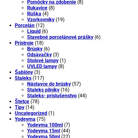
Pomôcky na zdobenie
(8)
Rukavice
(8)
Rúška
(4)
Vzorkovníky
(19)
Porcelán
(12)
Liquid
(6)
Stavebné porcelánové prášky
(6)
Prístroje
(18)
Brúsky
(6)
Odsávačky
(3)
Stolové lampy
(1)
UVLED lampy
(8)
Šablóny
(3)
Staleks
(117)
Nástavce do brúsky
(57)
Staleks pilníky
(16)
Staleks- príslušenstvo
(44)
Štetce
(78)
Tipy
(14)
Uncategorized
(1)
Yodeyma
(75)
Yodeyma 100ml
(7)
Yodeyma 15ml
(44)
Yodeyma 50ml
(22)