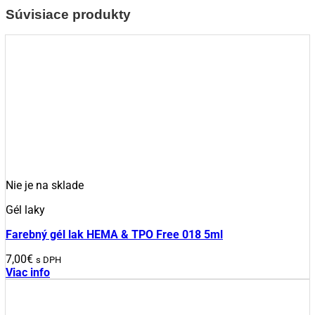
Súvisiace produkty
Nie je na sklade
Gél laky
Farebný gél lak HEMA & TPO Free 018 5ml
7,00
€
s DPH
Viac info