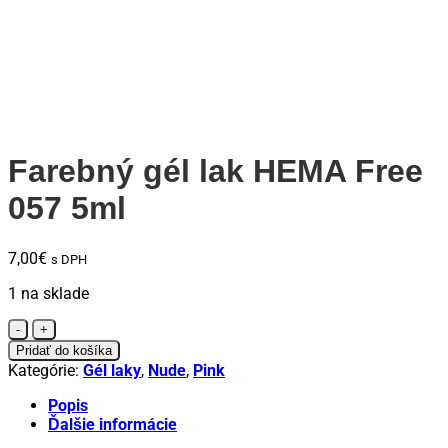
Farebný gél lak HEMA Free
057 5ml
7,00
€
s DPH
1 na sklade
množstvo
Farebný
Pridať do košíka
gél
Kategórie:
Gél laky
,
Nude
,
Pink
lak
HEMA
Popis
Free
Ďalšie informácie
057