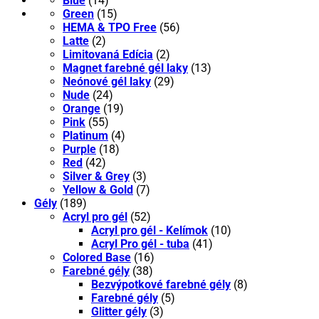
Blue
(14)
Green
(15)
HEMA & TPO Free
(56)
Latte
(2)
Limitovaná Edícia
(2)
Magnet farebné gél laky
(13)
Neónové gél laky
(29)
Nude
(24)
Orange
(19)
Pink
(55)
Platinum
(4)
Purple
(18)
Red
(42)
Silver & Grey
(3)
Yellow & Gold
(7)
Gély
(189)
Acryl pro gél
(52)
Acryl pro gél - Kelímok
(10)
Acryl Pro gél - tuba
(41)
Colored Base
(16)
Farebné gély
(38)
Bezvýpotkové farebné gély
(8)
Farebné gély
(5)
Glitter gély
(3)