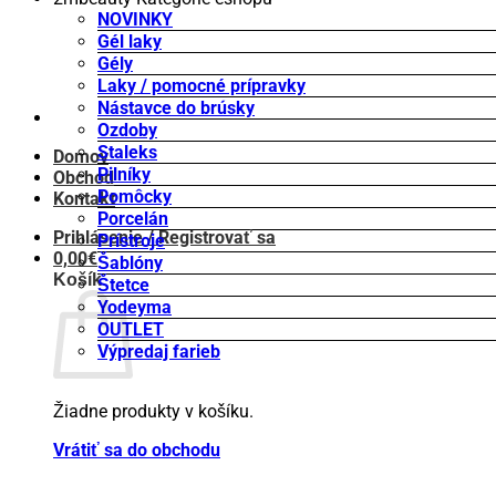
NOVINKY
Gél laky
Gély
Laky / pomocné prípravky
Nástavce do brúsky
Ozdoby
Staleks
Domov
Pilníky
Obchod
Pomôcky
Kontakt
Porcelán
Prihlásenie / Registrovať sa
Prístroje
0,00
€
Šablóny
Košík
Štetce
Yodeyma
OUTLET
Výpredaj farieb
Žiadne produkty v košíku.
Vrátiť sa do obchodu