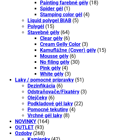
Painting farebné gély
(18)
Spider gél
(1)
Stamping color gél
(4)
Liquid polygel BIAB
(5)
Polygél
(15)
Stavebné gély
(64)
Clear gély
(6)
Cream Gelly Color
(3)
Kamuflážne (Cover) gély
(15)
Mousse gély
(6)
No filing gély
(30)
Pink gély
(4)
White gély
(3)
Laky / pomocné prípravky
(51)
Dezinfikácia
(6)
Odstraňovače/Fixatéry
(3)
Olejčeky
(6)
Podkladové gél laky
(22)
Pomocné tekutiny
(4)
Vrchné gél laky
(8)
NOVINKY
(164)
OUTLET
(93)
Ozdoby
(268)
Kamienky
(42)