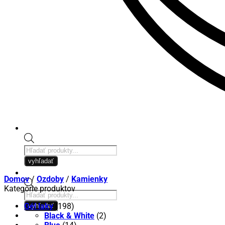
Products
search
vyhľadať
Domov
/
Ozdoby
/
Kamienky
Kategórie produktov
Products
search
Gél laky
(198)
vyhľadať
Black & White
(2)