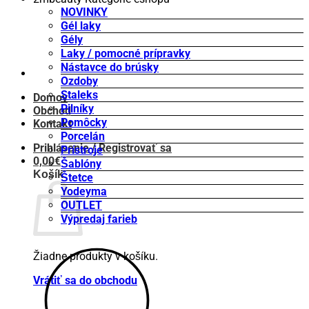
NOVINKY
Gél laky
Gély
Laky / pomocné prípravky
Nástavce do brúsky
Ozdoby
Staleks
Domov
Pilníky
Obchod
Pomôcky
Kontakt
Porcelán
Prihlásenie / Registrovať sa
Prístroje
0,00
€
Šablóny
Košík
Štetce
Yodeyma
OUTLET
Výpredaj farieb
Žiadne produkty v košíku.
Vrátiť sa do obchodu