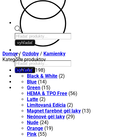
Products
search
vyhľadať
Domov
/
Ozdoby
/
Kamienky
Kategórie produktov
Products
search
Gél laky
(198)
vyhľadať
Black & White
(2)
Blue
(14)
Green
(15)
HEMA & TPO Free
(56)
Latte
(2)
Limitovaná Edícia
(2)
Magnet farebné gél laky
(13)
Neónové gél laky
(29)
Nude
(24)
Orange
(19)
Pink
(55)