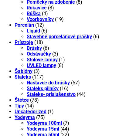
Pomôcky na zdobenie
(8)
Rukavice
(8)
Rúška
(4)
Vzorkovníky
(19)
Porcelán
(12)
Liquid
(6)
Stavebné porcelánové prášky
(6)
Prístroje
(18)
Brúsky
(6)
Odsávačky
(3)
Stolové lampy
(1)
UVLED lampy
(8)
Šablóny
(3)
Staleks
(117)
Nástavce do brúsky
(57)
Staleks pilníky
(16)
Staleks- príslušenstvo
(44)
Štetce
(78)
Tipy
(14)
Uncategorized
(1)
Yodeyma
(75)
Yodeyma 100ml
(7)
Yodeyma 15ml
(44)
Yodeyma 50ml
(22)