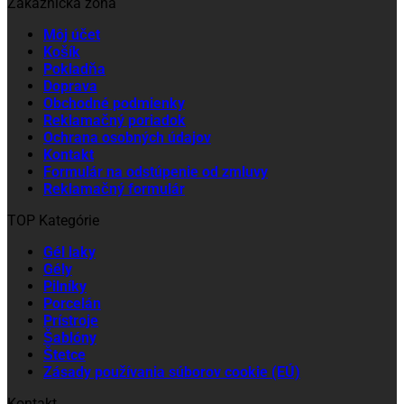
Zákaznícka zóna
Môj účet
Košík
Pokladňa
Doprava
Obchodné podmienky
Reklamačný poriadok
Ochrana osobných údajov
Kontakt
Formulár na odstúpenie od zmluvy
Reklamačný formulár
TOP Kategórie
Gél laky
Gély
Pilníky
Porcelán
Prístroje
Šablóny
Štetce
Zásady používania súborov cookie (EÚ)
Kontakt