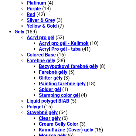
Platinum
(4)
Purple
(18)
Red
(42)
Silver & Grey
(3)
Yellow & Gold
(7)
Gély
(189)
Acryl pro gél
(52)
Acryl pro gél - Kelímok
(10)
Acryl Pro gél - tuba
(41)
Colored Base
(16)
Farebné gély
(38)
Bezvýpotkové farebné gély
(8)
Farebné gély
(5)
Glitter gély
(3)
Painting farebné gély
(18)
Spider gél
(1)
Stamping color gél
(4)
Liquid polygel BIAB
(5)
Polygél
(15)
Stavebné gély
(64)
Clear gély
(6)
Cream Gelly Color
(3)
Kamuflážne (Cover) gély
(15)
Mousse gély
(6)