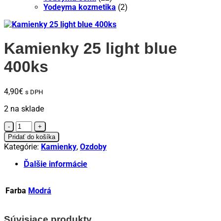
Yodeyma kozmetika
(2)
Kamienky 25 light blue
400ks
4,90
€
s DPH
2 na sklade
množstvo
Kamienky
Pridať do košíka
25
Kategórie:
Kamienky
,
Ozdoby
light
blue
Ďalšie informácie
400ks
Farba
Modrá
Súvisiace produkty