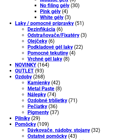
No filing gély
(30)
Pink gély
(4)
White gély
(3)
Laky / pomocné prípravky
(51)
Dezinfikácia
(6)
Odstraňovače/Fixatéry
(3)
Olejčeky
(6)
Podkladové gél laky
(22)
Pomocné tekutiny
(4)
Vrchné gél laky
(8)
NOVINKY
(164)
OUTLET
(93)
Ozdoby
(268)
Kamienky
(42)
Metal Paste
(8)
Nálepky
(74)
Ozdobné trblietky
(71)
Pečiatky
(36)
Pigmenty
(37)
Pilníky
(29)
Pomôcky
(109)
Dávkovače, nádoby, stojany
(32)
Ostatné pomôcky
(43)