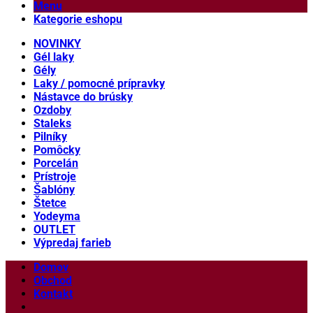
Menu
Kategorie eshopu
NOVINKY
Gél laky
Gély
Laky / pomocné prípravky
Nástavce do brúsky
Ozdoby
Staleks
Pilníky
Pomôcky
Porcelán
Prístroje
Šablóny
Štetce
Yodeyma
OUTLET
Výpredaj farieb
Domov
Obchod
Kontakt