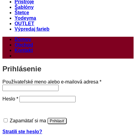
Prístroje
Šablóny
Štetce
Yodeyma
OUTLET
Výpredaj farieb
Domov
Obchod
Kontakt
Prihlásenie
Povinné
Používateľské meno alebo e-mailová adresa
*
Povinné
Heslo
*
Zapamätať si ma
Prihlásiť
Stratili ste heslo?