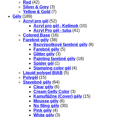
Red
(42)
Silver & Grey
(3)
Yellow & Gold
(7)
Gély
(189)
Acryl pro gél
(52)
Acryl pro gél - Kelímok
(10)
Acryl Pro gél - tuba
(41)
Colored Base
(16)
Farebné gély
(38)
Bezvýpotkové farebné gély
(8)
Farebné gély
(5)
Glitter gély
(3)
Painting farebné gély
(18)
Spider gél
(1)
Stamping color gél
(4)
Liquid polygel BIAB
(5)
Polygél
(15)
Stavebné gély
(64)
Clear gély
(6)
Cream Gelly Color
(3)
Kamuflážne (Cover) gély
(15)
Mousse gély
(6)
No filing gély
(30)
Pink gély
(4)
White gély
(3)