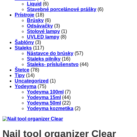
Liquid
(6)
Stavebné porcelánové prášky
(6)
Prístroje
(18)
Brúsky
(6)
Odsávačky
(3)
Stolové lampy
(1)
UVLED lampy
(8)
Šablóny
(3)
Staleks
(117)
Nástavce do brúsky
(57)
Staleks pilníky
(16)
Staleks- príslušenstvo
(44)
Štetce
(78)
Tipy
(14)
Uncategorized
(1)
Yodeyma
(75)
Yodeyma 100ml
(7)
Yodeyma 15ml
(44)
Yodeyma 50ml
(22)
Yodeyma kozmetika
(2)
Nail tool organizer Clear