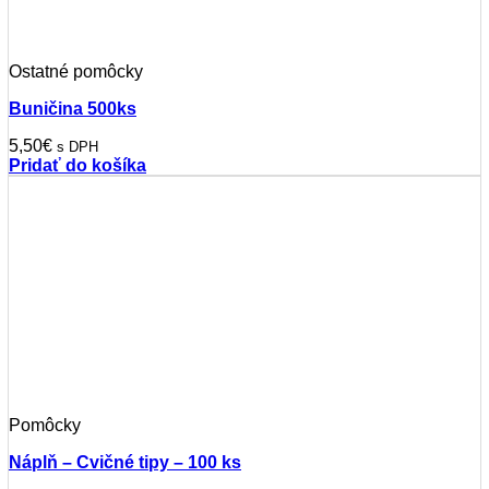
Ostatné pomôcky
Buničina 500ks
5,50
€
s DPH
Pridať do košíka
Pomôcky
Náplň – Cvičné tipy – 100 ks