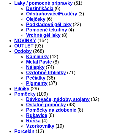
Laky / pomocné prípravky
(51)
Dezinfikácia
(6)
Odstraňovače/Fixatéry
(3)
Olejčeky
(6)
Podkladové gél laky
(22)
Pomocné tekutiny
(4)
Vrchné gél laky
(8)
NOVINKY
(164)
OUTLET
(93)
Ozdoby
(268)
Kamienky
(42)
Metal Paste
(8)
Nálepky
(74)
Ozdobné trblietky
(71)
Pečiatky
(36)
Pigmenty
(37)
Pilníky
(29)
Pomôcky
(109)
Dávkovače, nádoby, stojany
(32)
Ostatné pomôcky
(43)
Pomôcky na zdobenie
(8)
Rukavice
(8)
Rúška
(4)
Vzorkovníky
(19)
Porcelán
(12)