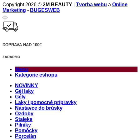
Copyright 2026 ©
2M BEAUTY
|
Tvorba webu
a
Online
Marketing
-
BUGESWEB
DOPRAVA NAD 100€
ZADARMO
Menu
Kategorie eshopu
NOVINKY
Gél laky
Gély
Laky / pomocné prípravky
Nástavce do brúsky
Ozdoby
Staleks
Pilníky
Pomôcky
Porcelán