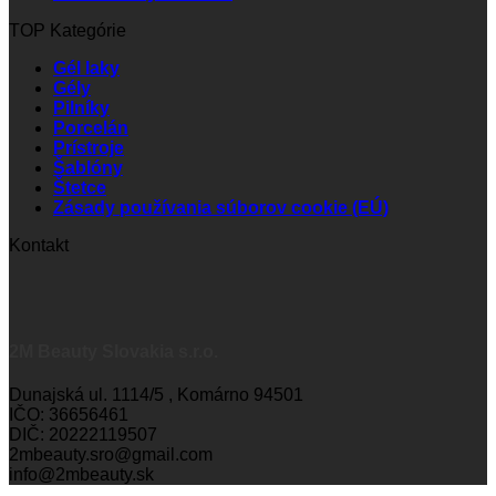
TOP Kategórie
Gél laky
Gély
Pilníky
Porcelán
Prístroje
Šablóny
Štetce
Zásady používania súborov cookie (EÚ)
Kontakt
2M Beauty Slovakia s.r.o.
Dunajská ul. 1114/5 , Komárno 94501
IČO: 36656461
DIČ: 20222119507
2mbeauty.sro@gmail.com
info@2mbeauty.sk