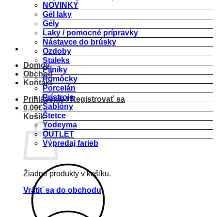
NOVINKY
Gél laky
Gély
Laky / pomocné prípravky
Nástavce do brúsky
Ozdoby
Staleks
Domov
Pilníky
Obchod
Pomôcky
Kontakt
Porcelán
Prístroje
Prihlásenie / Registrovať sa
Šablóny
0,00
€
Štetce
Košík
Yodeyma
OUTLET
Výpredaj farieb
Žiadne produkty v košíku.
Vrátiť sa do obchodu