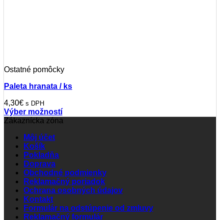
Ostatné pomôcky
Paleta hranata / ks
4,30
€
s DPH
Výber možností
Tento
Zákaznícka zóna
produkt
Môj účet
má
Košík
viacero
Pokladňa
variantov.
Doprava
Možnosti
Obchodné podmienky
si
Reklamačný poriadok
môžete
Ochrana osobných údajov
vybrať
Kontakt
na
Formulár na odstúpenie od zmluvy
stránke
Reklamačný formulár
produktu.