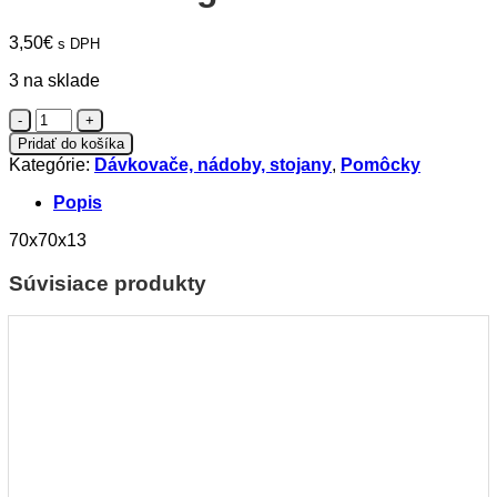
3,50
€
s DPH
3 na sklade
množstvo
Nail
Pridať do košíka
tool
Kategórie:
Dávkovače, nádoby, stojany
,
Pomôcky
organizer
Clear
Popis
70x70x13
Súvisiace produkty