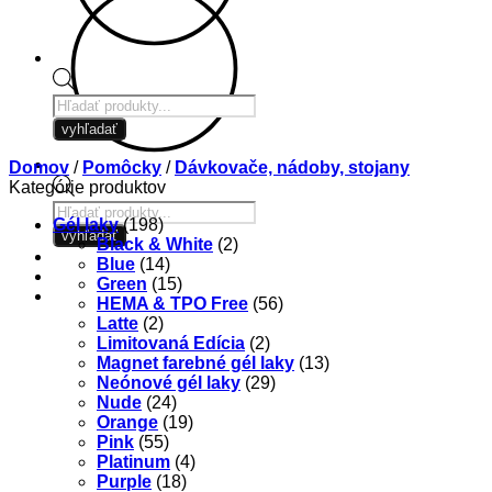
Products
search
vyhľadať
Domov
/
Pomôcky
/
Dávkovače, nádoby, stojany
Kategórie produktov
Products
Gél laky
(198)
search
vyhľadať
Black & White
(2)
Blue
(14)
Green
(15)
HEMA & TPO Free
(56)
Latte
(2)
Limitovaná Edícia
(2)
Magnet farebné gél laky
(13)
Neónové gél laky
(29)
Nude
(24)
Orange
(19)
Pink
(55)
Platinum
(4)
Purple
(18)