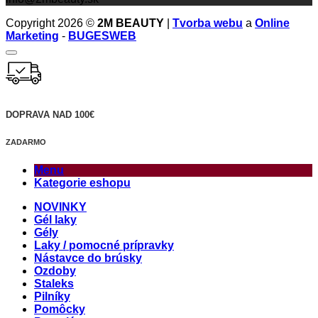
Copyright 2026 ©
2M BEAUTY
|
Tvorba webu
a
Online
Marketing
-
BUGESWEB
DOPRAVA NAD 100€
ZADARMO
Menu
Kategorie eshopu
NOVINKY
Gél laky
Gély
Laky / pomocné prípravky
Nástavce do brúsky
Ozdoby
Staleks
Pilníky
Pomôcky