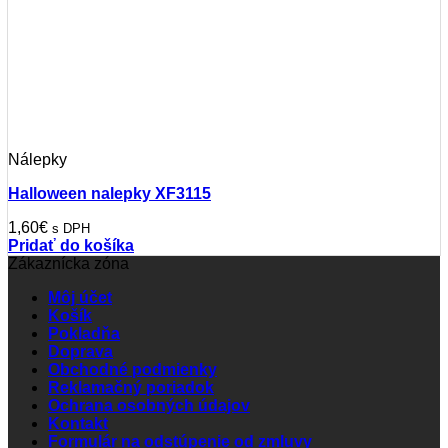
Nálepky
Halloween nalepky XF3115
1,60
€
s DPH
Pridať do košíka
Zákaznícka zóna
Môj účet
Košík
Pokladňa
Doprava
Obchodné podmienky
Reklamačný poriadok
Ochrana osobných údajov
Kontakt
Formulár na odstúpenie od zmluvy