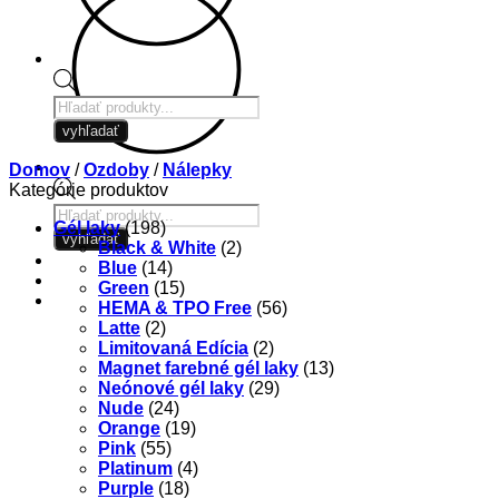
Products
search
vyhľadať
Domov
/
Ozdoby
/
Nálepky
Kategórie produktov
Products
Gél laky
(198)
search
vyhľadať
Black & White
(2)
Blue
(14)
Green
(15)
HEMA & TPO Free
(56)
Latte
(2)
Limitovaná Edícia
(2)
Magnet farebné gél laky
(13)
Neónové gél laky
(29)
Nude
(24)
Orange
(19)
Pink
(55)
Platinum
(4)
Purple
(18)