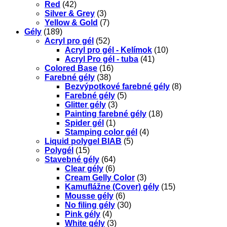
Red
(42)
Silver & Grey
(3)
Yellow & Gold
(7)
Gély
(189)
Acryl pro gél
(52)
Acryl pro gél - Kelímok
(10)
Acryl Pro gél - tuba
(41)
Colored Base
(16)
Farebné gély
(38)
Bezvýpotkové farebné gély
(8)
Farebné gély
(5)
Glitter gély
(3)
Painting farebné gély
(18)
Spider gél
(1)
Stamping color gél
(4)
Liquid polygel BIAB
(5)
Polygél
(15)
Stavebné gély
(64)
Clear gély
(6)
Cream Gelly Color
(3)
Kamuflážne (Cover) gély
(15)
Mousse gély
(6)
No filing gély
(30)
Pink gély
(4)
White gély
(3)