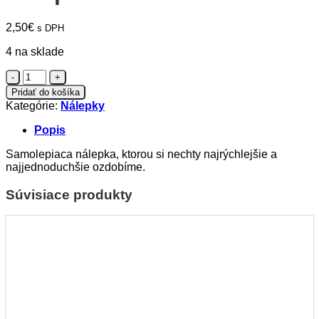
2,50
€
s DPH
4 na sklade
množstvo
Nálepka
Pridať do košíka
Line
Kategórie:
Nálepky
92-
7
Popis
Samolepiaca nálepka, ktorou si nechty najrýchlejšie a
najjednoduchšie ozdobíme.
Súvisiace produkty