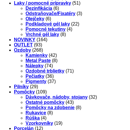
Laky / pomocné prípravky
(51)
Dezinfikácia
(6)
Odstraňovače/Fixatéry
(3)
Olejčeky
(6)
Podkladové gél laky
(22)
Pomocné tekutiny
(4)
Vrchné gél laky
(8)
NOVINKY
(164)
OUTLET
(93)
Ozdoby
(268)
Kamienky
(42)
Metal Paste
(8)
Nálepky
(74)
Ozdobné trblietky
(71)
Pečiatky
(36)
Pigmenty
(37)
Pilníky
(29)
Pomôcky
(109)
Dávkovače, nádoby, stojany
(32)
Ostatné pomôcky
(43)
Pomôcky na zdobenie
(8)
Rukavice
(8)
Rúška
(4)
Vzorkovníky
(19)
Porcelán
(12)