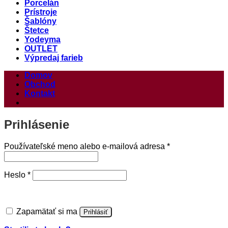
Porcelán
Prístroje
Šablóny
Štetce
Yodeyma
OUTLET
Výpredaj farieb
Domov
Obchod
Kontakt
Prihlásenie
Povinné
Používateľské meno alebo e-mailová adresa
*
Povinné
Heslo
*
Zapamätať si ma
Prihlásiť