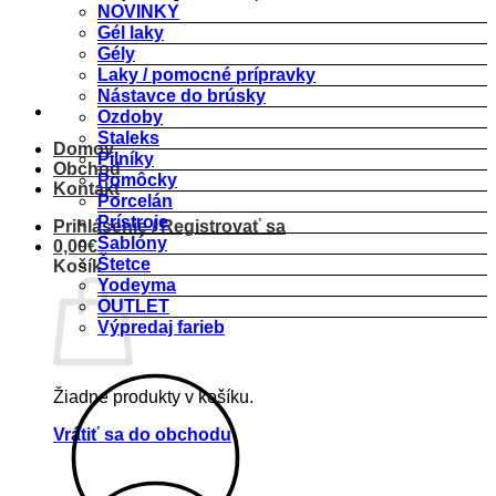
NOVINKY
Gél laky
Gély
Laky / pomocné prípravky
Nástavce do brúsky
Ozdoby
Staleks
Domov
Pilníky
Obchod
Pomôcky
Kontakt
Porcelán
Prístroje
Prihlásenie / Registrovať sa
Šablóny
0,00
€
Štetce
Košík
Yodeyma
OUTLET
Výpredaj farieb
Žiadne produkty v košíku.
Vrátiť sa do obchodu