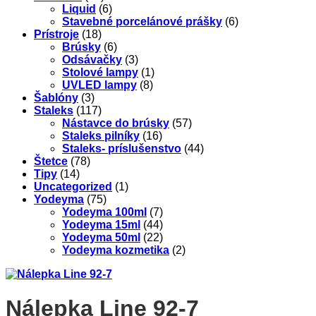
Liquid
(6)
Stavebné porcelánové prášky
(6)
Prístroje
(18)
Brúsky
(6)
Odsávačky
(3)
Stolové lampy
(1)
UVLED lampy
(8)
Šablóny
(3)
Staleks
(117)
Nástavce do brúsky
(57)
Staleks pilníky
(16)
Staleks- príslušenstvo
(44)
Štetce
(78)
Tipy
(14)
Uncategorized
(1)
Yodeyma
(75)
Yodeyma 100ml
(7)
Yodeyma 15ml
(44)
Yodeyma 50ml
(22)
Yodeyma kozmetika
(2)
Nálepka Line 92-7