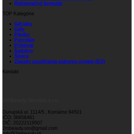
Reklamačný formulár
TOP Kategórie
Gél laky
Gély
Pilníky
Porcelán
Prístroje
Šablóny
Štetce
Zásady používania súborov cookie (EÚ)
Kontakt
2M Beauty Slovakia s.r.o.
Dunajská ul. 1114/5 , Komárno 94501
IČO: 36656461
DIČ: 20222119507
2mbeauty.sro@gmail.com
info@2mbeauty.sk