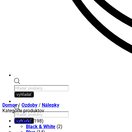
Products
search
vyhľadať
Domov
/
Ozdoby
/
Nálepky
Kategórie produktov
Products
search
Gél laky
(198)
vyhľadať
Black & White
(2)