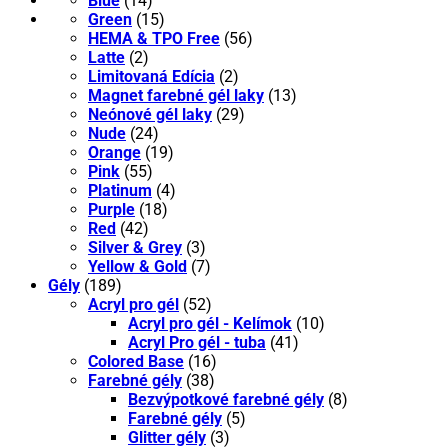
Blue
(14)
Green
(15)
HEMA & TPO Free
(56)
Latte
(2)
Limitovaná Edícia
(2)
Magnet farebné gél laky
(13)
Neónové gél laky
(29)
Nude
(24)
Orange
(19)
Pink
(55)
Platinum
(4)
Purple
(18)
Red
(42)
Silver & Grey
(3)
Yellow & Gold
(7)
Gély
(189)
Acryl pro gél
(52)
Acryl pro gél - Kelímok
(10)
Acryl Pro gél - tuba
(41)
Colored Base
(16)
Farebné gély
(38)
Bezvýpotkové farebné gély
(8)
Farebné gély
(5)
Glitter gély
(3)