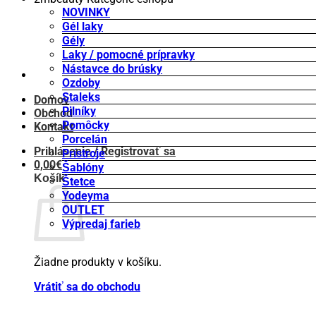
NOVINKY
Gél laky
Gély
Laky / pomocné prípravky
Nástavce do brúsky
Ozdoby
Staleks
Domov
Pilníky
Obchod
Pomôcky
Kontakt
Porcelán
Prihlásenie / Registrovať sa
Prístroje
0,00
€
Šablóny
Košík
Štetce
Yodeyma
OUTLET
Výpredaj farieb
Žiadne produkty v košíku.
Vrátiť sa do obchodu