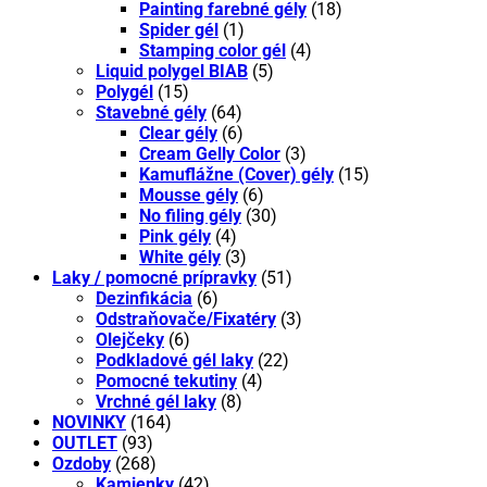
Painting farebné gély
(18)
Spider gél
(1)
Stamping color gél
(4)
Liquid polygel BIAB
(5)
Polygél
(15)
Stavebné gély
(64)
Clear gély
(6)
Cream Gelly Color
(3)
Kamuflážne (Cover) gély
(15)
Mousse gély
(6)
No filing gély
(30)
Pink gély
(4)
White gély
(3)
Laky / pomocné prípravky
(51)
Dezinfikácia
(6)
Odstraňovače/Fixatéry
(3)
Olejčeky
(6)
Podkladové gél laky
(22)
Pomocné tekutiny
(4)
Vrchné gél laky
(8)
NOVINKY
(164)
OUTLET
(93)
Ozdoby
(268)
Kamienky
(42)