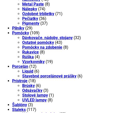
Metal Paste
(8)
Nálepky
(74)
Ozdobné trblietky
(71)
Pečiatky
(36)
Pigmenty
(37)
Pilníky
(29)
Pomôcky
(109)
Dávkovače, nádoby, stojany
(32)
Ostatné pomôcky
(43)
Pomôcky na zdobenie
(8)
Rukavice
(8)
Rúška
(4)
Vzorkovníky
(19)
Porcelán
(12)
Liquid
(6)
Stavebné porcelánové prášky
(6)
Prístroje
(18)
Brúsky
(6)
Odsávačky
(3)
Stolové lampy
(1)
UVLED lampy
(8)
Šablóny
(3)
Staleks
(117)