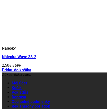
Nálepky
Nálepka Wave 38-2
2,50
€
s DPH
Pridať do košíka
Zákaznícka zóna
Môj účet
Košík
Pokladňa
Doprava
Obchodné podmienky
Reklamačný poriadok