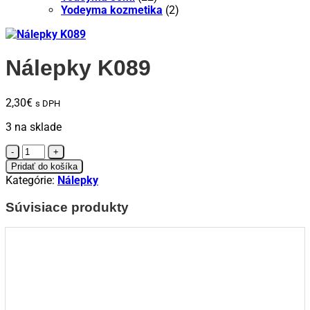
Yodeyma kozmetika
(2)
Nálepky K089
2,30
€
s DPH
3 na sklade
množstvo
Nálepky
Pridať do košíka
K089
Kategórie:
Nálepky
Súvisiace produkty