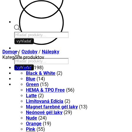
Products
search
vyhľadať
Domov
/
Ozdoby
/
Nálepky
Kategórie produktov
Products
search
Gél laky
(198)
vyhľadať
Black & White
(2)
Blue
(14)
Green
(15)
HEMA & TPO Free
(56)
Latte
(2)
Limitovaná Edícia
(2)
Magnet farebné gél laky
(13)
Neónové gél laky
(29)
Nude
(24)
Orange
(19)
Pink
(55)