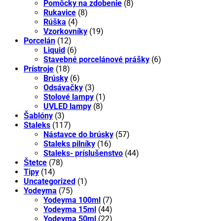
Pomôcky na zdobenie
(8)
Rukavice
(8)
Rúška
(4)
Vzorkovníky
(19)
Porcelán
(12)
Liquid
(6)
Stavebné porcelánové prášky
(6)
Prístroje
(18)
Brúsky
(6)
Odsávačky
(3)
Stolové lampy
(1)
UVLED lampy
(8)
Šablóny
(3)
Staleks
(117)
Nástavce do brúsky
(57)
Staleks pilníky
(16)
Staleks- príslušenstvo
(44)
Štetce
(78)
Tipy
(14)
Uncategorized
(1)
Yodeyma
(75)
Yodeyma 100ml
(7)
Yodeyma 15ml
(44)
Yodeyma 50ml
(22)