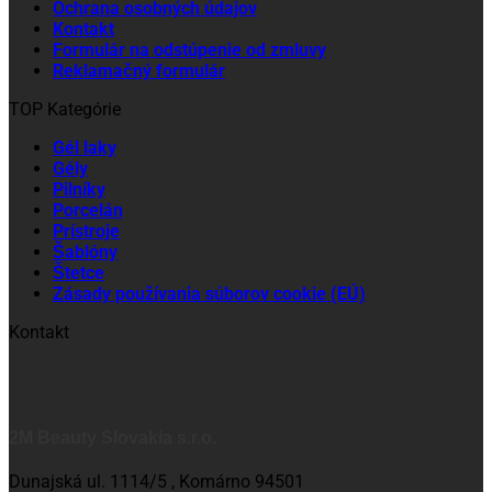
Ochrana osobných údajov
Kontakt
Formulár na odstúpenie od zmluvy
Reklamačný formulár
TOP Kategórie
Gél laky
Gély
Pilníky
Porcelán
Prístroje
Šablóny
Štetce
Zásady používania súborov cookie (EÚ)
Kontakt
2M Beauty Slovakia s.r.o.
Dunajská ul. 1114/5 , Komárno 94501