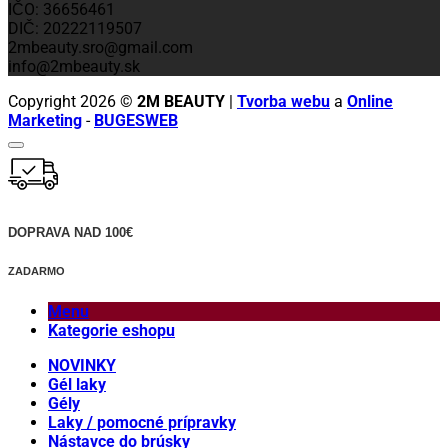
IČO: 36656461
DIČ: 20222119507
2mbeauty.sro@gmail.com
info@2mbeauty.sk
Copyright 2026 ©
2M BEAUTY
|
Tvorba webu
a
Online
Marketing
-
BUGESWEB
DOPRAVA NAD 100€
ZADARMO
Menu
Kategorie eshopu
NOVINKY
Gél laky
Gély
Laky / pomocné prípravky
Nástavce do brúsky