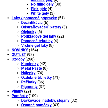
No filing gély
(30)
Pink gély
(4)
White gély
(3)
Laky / pomocné prípravky
(51)
Dezinfikácia
(6)
Odstraňovače/Fixatéry
(3)
Olejčeky
(6)
Podkladové gél laky
(22)
Pomocné tekutiny
(4)
Vrchné gél laky
(8)
NOVINKY
(164)
OUTLET
(93)
Ozdoby
(268)
Kamienky
(42)
Metal Paste
(8)
Nálepky
(74)
Ozdobné trblietky
(71)
Pečiatky
(36)
Pigmenty
(37)
Pilníky
(29)
Pomôcky
(109)
Dávkovače, nádoby, stojany
(32)
Ostatné pomôcky
(43)