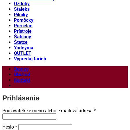
Ozdoby
Staleks
Pilníky
Pomôcky
Porcelán
Prístroje
Šablóny
Štetce
Yodeyma
OUTLET
Výpredaj farieb
Domov
Obchod
Kontakt
Prihlásenie
Povinné
Používateľské meno alebo e-mailová adresa
*
Povinné
Heslo
*