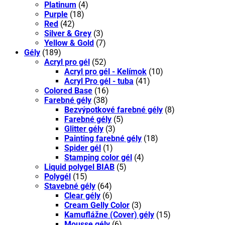
Platinum
(4)
Purple
(18)
Red
(42)
Silver & Grey
(3)
Yellow & Gold
(7)
Gély
(189)
Acryl pro gél
(52)
Acryl pro gél - Kelímok
(10)
Acryl Pro gél - tuba
(41)
Colored Base
(16)
Farebné gély
(38)
Bezvýpotkové farebné gély
(8)
Farebné gély
(5)
Glitter gély
(3)
Painting farebné gély
(18)
Spider gél
(1)
Stamping color gél
(4)
Liquid polygel BIAB
(5)
Polygél
(15)
Stavebné gély
(64)
Clear gély
(6)
Cream Gelly Color
(3)
Kamuflážne (Cover) gély
(15)
Mousse gély
(6)