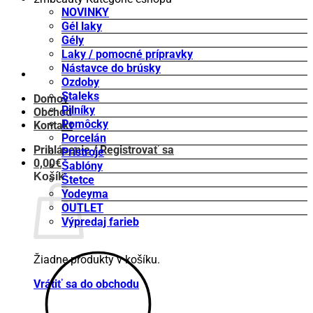
NOVINKY
Gél laky
Gély
Laky / pomocné prípravky
Nástavce do brúsky
Ozdoby
Staleks
Domov
Pilníky
Obchod
Pomôcky
Kontakt
Porcelán
Prihlásenie / Registrovať sa
Prístroje
0,00
€
Šablóny
Košík
Štetce
Yodeyma
OUTLET
Výpredaj farieb
Žiadne produkty v košíku.
Vrátiť sa do obchodu