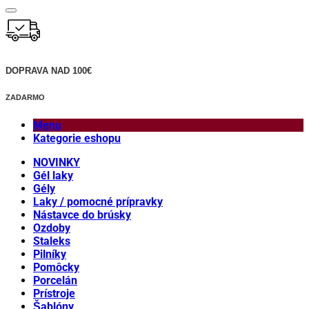
DOPRAVA NAD 100€
ZADARMO
Menu
Kategorie eshopu
NOVINKY
Gél laky
Gély
Laky / pomocné prípravky
Nástavce do brúsky
Ozdoby
Staleks
Pilníky
Pomôcky
Porcelán
Prístroje
Šablóny