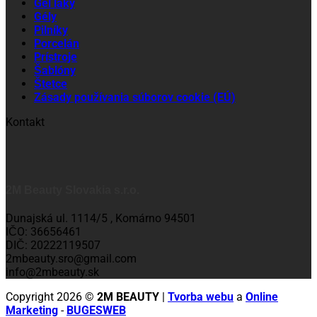
Gél laky
Gély
Pilníky
Porcelán
Prístroje
Šablóny
Štetce
Zásady používania súborov cookie (EÚ)
Kontakt
2M Beauty Slovakia s.r.o.
Dunajská ul. 1114/5 , Komárno 94501
IČO: 36656461
DIČ: 20222119507
2mbeauty.sro@gmail.com
info@2mbeauty.sk
Copyright 2026 ©
2M BEAUTY
|
Tvorba webu
a
Online
Marketing
-
BUGESWEB