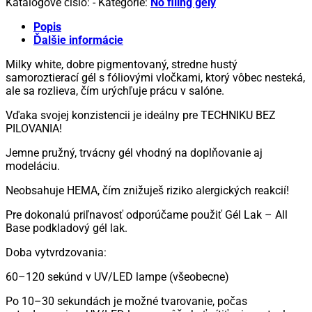
Katalógové číslo:
-
Kategórie:
No filing gély
gél
Milky
Popis
white
Ďalšie informácie
with
Milky white, dobre pigmentovaný, stredne hustý
Flakes
samoroztierací gél s fóliovými vločkami, ktorý vôbec nesteká,
ale sa rozlieva, čím urýchľuje prácu v salóne.
Vďaka svojej konzistencii je ideálny pre TECHNIKU BEZ
PILOVANIA!
Jemne pružný, trvácny gél vhodný na doplňovanie aj
modeláciu.
Neobsahuje HEMA, čím znižuješ riziko alergických reakcií!
Pre dokonalú priľnavosť odporúčame použiť Gél Lak – All
Base podkladový gél lak.
Doba vytvrdzovania:
60–120 sekúnd v UV/LED lampe (všeobecne)
Po 10–30 sekundách je možné tvarovanie, počas