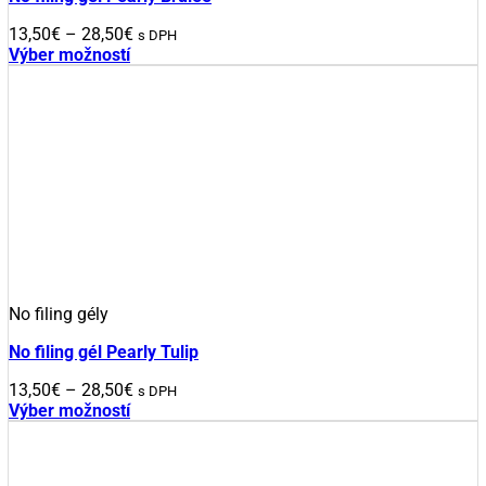
Price
13,50
€
–
28,50
€
s DPH
range:
Výber možností
Tento
13,50€
produkt
through
má
28,50€
viacero
variantov.
Možnosti
si
môžete
vybrať
na
stránke
produktu.
No filing gély
No filing gél Pearly Tulip
Price
13,50
€
–
28,50
€
s DPH
range:
Výber možností
Tento
13,50€
produkt
through
má
28,50€