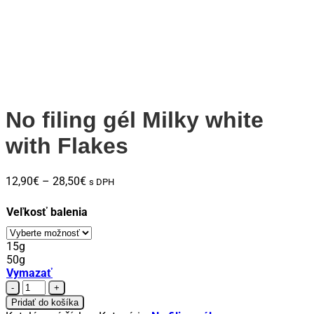
No filing gél Milky white
with Flakes
Price
12,90
€
–
28,50
€
s DPH
range:
12,90€
Veľkosť balenia
through
28,50€
15g
50g
Vymazať
množstvo
No
Pridať do košíka
filing