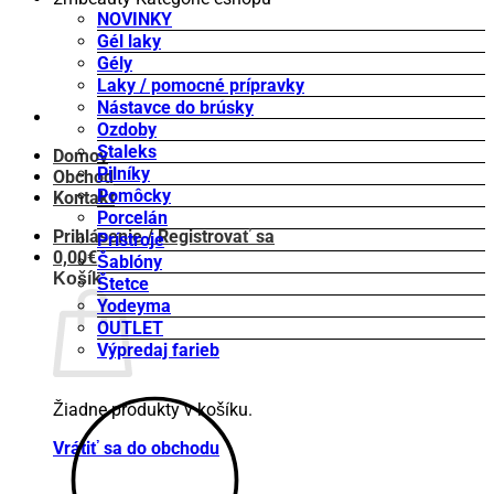
NOVINKY
Gél laky
Gély
Laky / pomocné prípravky
Nástavce do brúsky
Ozdoby
Staleks
Domov
Pilníky
Obchod
Pomôcky
Kontakt
Porcelán
Prihlásenie / Registrovať sa
Prístroje
0,00
€
Šablóny
Košík
Štetce
Yodeyma
OUTLET
Výpredaj farieb
Žiadne produkty v košíku.
Vrátiť sa do obchodu