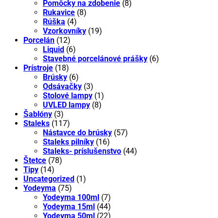
Pomôcky na zdobenie
(8)
Rukavice
(8)
Rúška
(4)
Vzorkovníky
(19)
Porcelán
(12)
Liquid
(6)
Stavebné porcelánové prášky
(6)
Prístroje
(18)
Brúsky
(6)
Odsávačky
(3)
Stolové lampy
(1)
UVLED lampy
(8)
Šablóny
(3)
Staleks
(117)
Nástavce do brúsky
(57)
Staleks pilníky
(16)
Staleks- príslušenstvo
(44)
Štetce
(78)
Tipy
(14)
Uncategorized
(1)
Yodeyma
(75)
Yodeyma 100ml
(7)
Yodeyma 15ml
(44)
Yodeyma 50ml
(22)