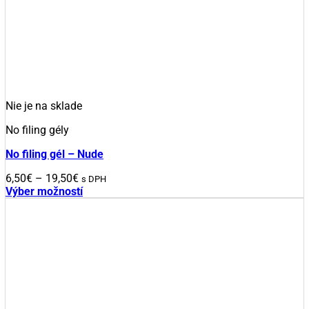
viacero
variantov.
Možnosti
si
môžete
vybrať
na
stránke
Nie je na sklade
produktu.
No filing gély
No filing gél – Nude
Price
6,50
€
–
19,50
€
s DPH
range:
Výber možností
Tento
6,50€
produkt
through
má
19,50€
viacero
variantov.
Možnosti
si
môžete
vybrať