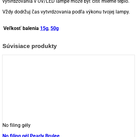
vytvrdzovania v UV/LED lampe môže byť cítiť mierne teplo.
Vždy dodržuj čas vytvrdzovania podľa výkonu tvojej lampy.
Veľkosť balenia
15g
,
50g
Súvisiace produkty
No filing gély
No filing gél Pearly Brulee