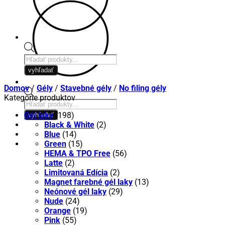
Products
search
vyhľadať
Domov
/
Gély
/
Stavebné gély
/
No filing gély
Kategórie produktov
Products
search
Gél laky
(198)
vyhľadať
Black & White
(2)
Blue
(14)
Green
(15)
HEMA & TPO Free
(56)
Latte
(2)
Limitovaná Edícia
(2)
Magnet farebné gél laky
(13)
Neónové gél laky
(29)
Nude
(24)
Orange
(19)
Pink
(55)