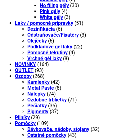
No filing gély
(30)
Pink gély
(4)
White gély
(3)
Laky / pomocné prípravky
(51)
Dezinfikácia
(6)
Odstraňovače/Fixatéry
(3)
Olejčeky
(6)
Podkladové gél laky
(22)
Pomocné tekutiny
(4)
Vrchné gél laky
(8)
NOVINKY
(164)
OUTLET
(93)
Ozdoby
(268)
Kamienky
(42)
Metal Paste
(8)
Nálepky
(74)
Ozdobné trblietky
(71)
Pečiatky
(36)
Pigmenty
(37)
Pilníky
(29)
Pomôcky
(109)
Dávkovače, nádoby, stojany
(32)
Ostatné pomôcky
(43)