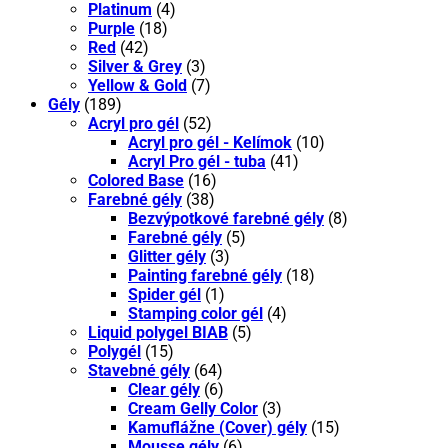
Platinum
(4)
Purple
(18)
Red
(42)
Silver & Grey
(3)
Yellow & Gold
(7)
Gély
(189)
Acryl pro gél
(52)
Acryl pro gél - Kelímok
(10)
Acryl Pro gél - tuba
(41)
Colored Base
(16)
Farebné gély
(38)
Bezvýpotkové farebné gély
(8)
Farebné gély
(5)
Glitter gély
(3)
Painting farebné gély
(18)
Spider gél
(1)
Stamping color gél
(4)
Liquid polygel BIAB
(5)
Polygél
(15)
Stavebné gély
(64)
Clear gély
(6)
Cream Gelly Color
(3)
Kamuflážne (Cover) gély
(15)
Mousse gély
(6)