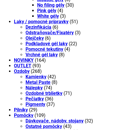
No filing gély
(30)
Pink gély
(4)
White gély
(3)
Laky / pomocné prípravky
(51)
Dezinfikácia
(6)
Odstraňovače/Fixatéry
(3)
Olejčeky
(6)
Podkladové gél laky
(22)
Pomocné tekutiny
(4)
Vrchné gél laky
(8)
NOVINKY
(164)
OUTLET
(93)
Ozdoby
(268)
Kamienky
(42)
Metal Paste
(8)
Nálepky
(74)
Ozdobné trblietky
(71)
Pečiatky
(36)
Pigmenty
(37)
Pilníky
(29)
Pomôcky
(109)
Dávkovače, nádoby, stojany
(32)
Ostatné pomôcky
(43)