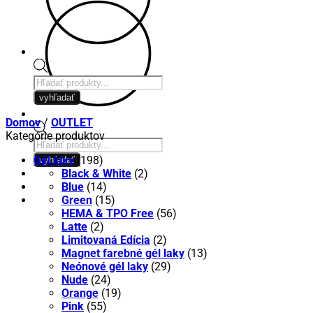
Products
search
vyhľadať
Domov
/
OUTLET
Kategórie produktov
Products
search
Gél laky
(198)
vyhľadať
Black & White
(2)
Blue
(14)
Green
(15)
HEMA & TPO Free
(56)
Latte
(2)
Limitovaná Edícia
(2)
Magnet farebné gél laky
(13)
Neónové gél laky
(29)
Nude
(24)
Orange
(19)
Pink
(55)