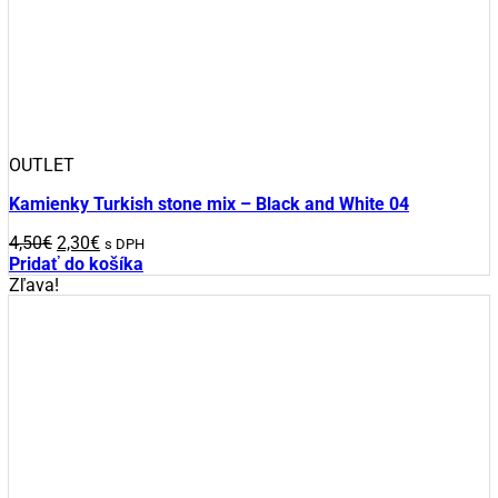
OUTLET
Kamienky Turkish stone mix – Black and White 04
Pôvodná
Aktuálna
4,50
€
2,30
€
s DPH
cena
cena
Pridať do košíka
bola:
je:
Zľava!
4,50€.
2,30€.