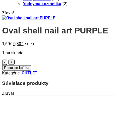
Yodeyma kozmetika
(2)
Zľava!
Oval shell nail art PURPLE
Pôvodná
Aktuálna
1,60
€
0,30
€
s DPH
cena
cena
1 na sklade
bola:
je:
1,60€.
0,30€.
množstvo
Oval
Pridať do košíka
shell
Kategórie:
OUTLET
nail
art
Súvisiace produkty
PURPLE
Zľava!