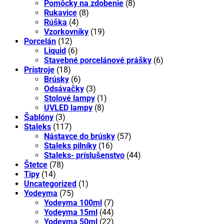
Pomôcky na zdobenie
(8)
Rukavice
(8)
Rúška
(4)
Vzorkovníky
(19)
Porcelán
(12)
Liquid
(6)
Stavebné porcelánové prášky
(6)
Prístroje
(18)
Brúsky
(6)
Odsávačky
(3)
Stolové lampy
(1)
UVLED lampy
(8)
Šablóny
(3)
Staleks
(117)
Nástavce do brúsky
(57)
Staleks pilníky
(16)
Staleks- príslušenstvo
(44)
Štetce
(78)
Tipy
(14)
Uncategorized
(1)
Yodeyma
(75)
Yodeyma 100ml
(7)
Yodeyma 15ml
(44)
Yodeyma 50ml
(22)