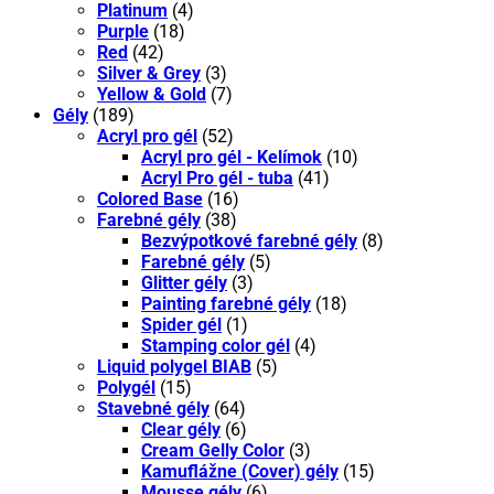
Platinum
(4)
Purple
(18)
Red
(42)
Silver & Grey
(3)
Yellow & Gold
(7)
Gély
(189)
Acryl pro gél
(52)
Acryl pro gél - Kelímok
(10)
Acryl Pro gél - tuba
(41)
Colored Base
(16)
Farebné gély
(38)
Bezvýpotkové farebné gély
(8)
Farebné gély
(5)
Glitter gély
(3)
Painting farebné gély
(18)
Spider gél
(1)
Stamping color gél
(4)
Liquid polygel BIAB
(5)
Polygél
(15)
Stavebné gély
(64)
Clear gély
(6)
Cream Gelly Color
(3)
Kamuflážne (Cover) gély
(15)
Mousse gély
(6)