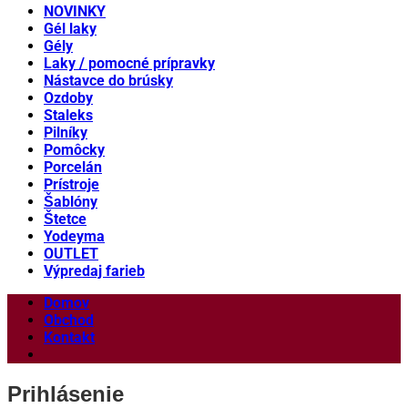
NOVINKY
Gél laky
Gély
Laky / pomocné prípravky
Nástavce do brúsky
Ozdoby
Staleks
Pilníky
Pomôcky
Porcelán
Prístroje
Šablóny
Štetce
Yodeyma
OUTLET
Výpredaj farieb
Domov
Obchod
Kontakt
Prihlásenie