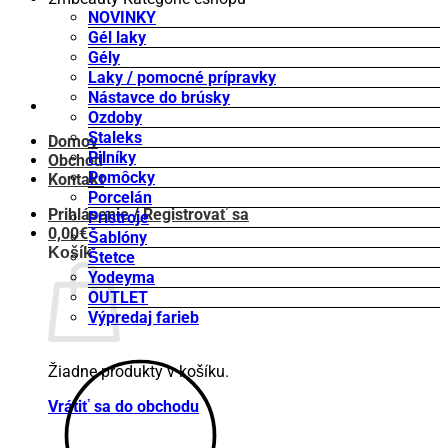
NOVINKY
Gél laky
Gély
Laky / pomocné prípravky
Nástavce do brúsky
Ozdoby
Staleks
Domov
Pilníky
Obchod
Pomôcky
Kontakt
Porcelán
Prihlásenie / Registrovať sa
Prístroje
0,00
€
Šablóny
Košík
Štetce
Yodeyma
OUTLET
Výpredaj farieb
Žiadne produkty v košíku.
Vrátiť sa do obchodu