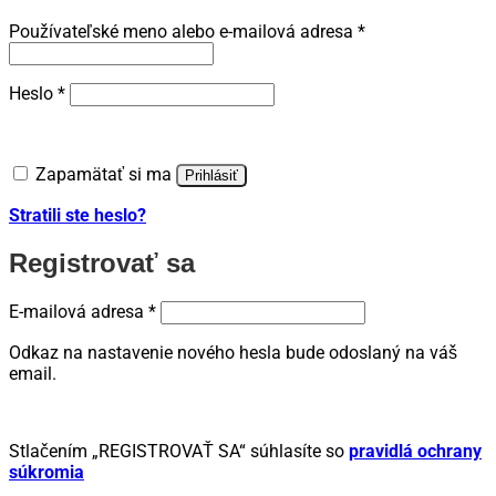
Povinné
Používateľské meno alebo e-mailová adresa
*
Povinné
Heslo
*
Zapamätať si ma
Prihlásiť
Stratili ste heslo?
Registrovať sa
Povinné
E-mailová adresa
*
Odkaz na nastavenie nového hesla bude odoslaný na váš
email.
Stlačením „REGISTROVAŤ SA“ súhlasíte so
pravidlá ochrany
súkromia