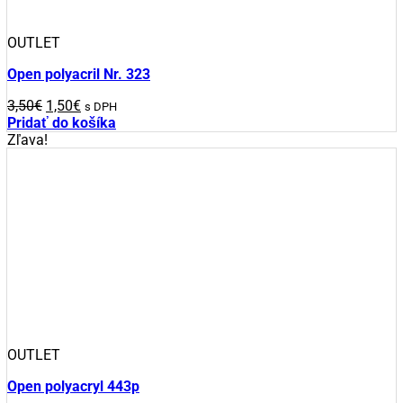
OUTLET
Open polyacril Nr. 323
Pôvodná
Aktuálna
3,50
€
1,50
€
s DPH
cena
cena
Pridať do košíka
bola:
je:
Zľava!
3,50€.
1,50€.
OUTLET
Open polyacryl 443p