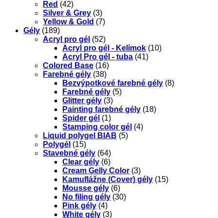
Red
(42)
Silver & Grey
(3)
Yellow & Gold
(7)
Gély
(189)
Acryl pro gél
(52)
Acryl pro gél - Kelímok
(10)
Acryl Pro gél - tuba
(41)
Colored Base
(16)
Farebné gély
(38)
Bezvýpotkové farebné gély
(8)
Farebné gély
(5)
Glitter gély
(3)
Painting farebné gély
(18)
Spider gél
(1)
Stamping color gél
(4)
Liquid polygel BIAB
(5)
Polygél
(15)
Stavebné gély
(64)
Clear gély
(6)
Cream Gelly Color
(3)
Kamuflážne (Cover) gély
(15)
Mousse gély
(6)
No filing gély
(30)
Pink gély
(4)
White gély
(3)