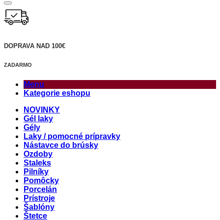
DOPRAVA NAD 100€
ZADARMO
Menu
Kategorie eshopu
NOVINKY
Gél laky
Gély
Laky / pomocné prípravky
Nástavce do brúsky
Ozdoby
Staleks
Pilníky
Pomôcky
Porcelán
Prístroje
Šablóny
Štetce