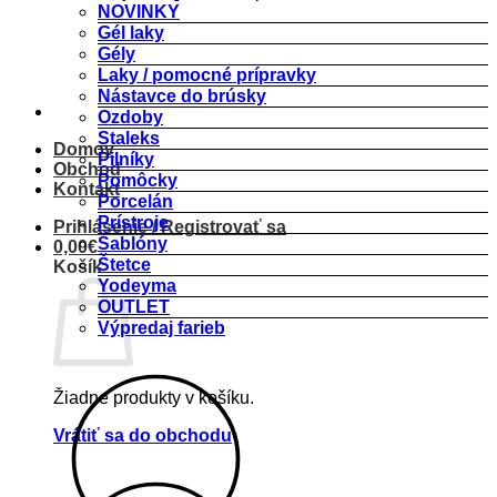
NOVINKY
Gél laky
Gély
Laky / pomocné prípravky
Nástavce do brúsky
Ozdoby
Staleks
Domov
Pilníky
Obchod
Pomôcky
Kontakt
Porcelán
Prístroje
Prihlásenie / Registrovať sa
Šablóny
0,00
€
Štetce
Košík
Yodeyma
OUTLET
Výpredaj farieb
Žiadne produkty v košíku.
Vrátiť sa do obchodu