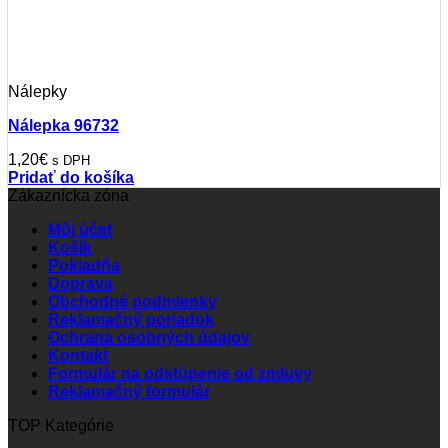
Nálepky
Nálepka 96732
1,20
€
s DPH
Pridať do košíka
Zákaznícka zóna
Môj účet
Košík
Pokladňa
Doprava
Obchodné podmienky
Reklamačný poriadok
Ochrana osobných údajov
Kontakt
Formulár na odstúpenie od zmluvy
Reklamačný formulár
TOP Kategórie