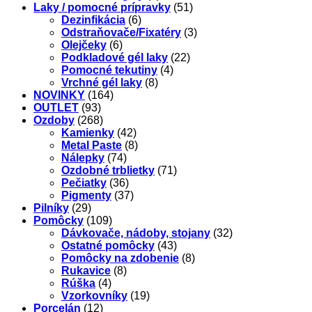
Laky / pomocné prípravky
(51)
Dezinfikácia
(6)
Odstraňovače/Fixatéry
(3)
Olejčeky
(6)
Podkladové gél laky
(22)
Pomocné tekutiny
(4)
Vrchné gél laky
(8)
NOVINKY
(164)
OUTLET
(93)
Ozdoby
(268)
Kamienky
(42)
Metal Paste
(8)
Nálepky
(74)
Ozdobné trblietky
(71)
Pečiatky
(36)
Pigmenty
(37)
Pilníky
(29)
Pomôcky
(109)
Dávkovače, nádoby, stojany
(32)
Ostatné pomôcky
(43)
Pomôcky na zdobenie
(8)
Rukavice
(8)
Rúška
(4)
Vzorkovníky
(19)
Porcelán
(12)