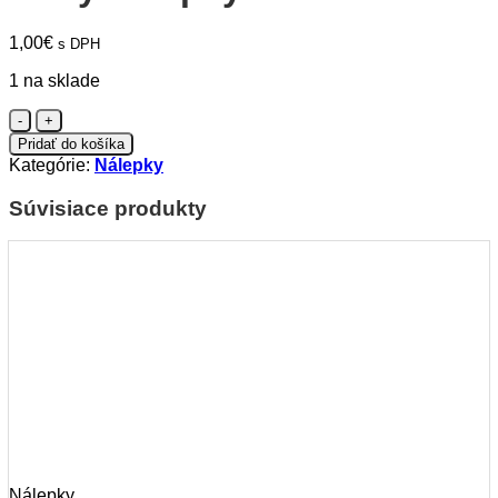
1,00
€
s DPH
1 na sklade
množstvo
Párty
Pridať do košíka
nálepky
Kategórie:
Nálepky
M+293
Súvisiace produkty
Nálepky