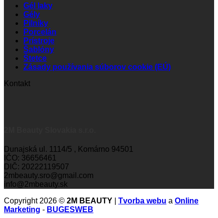
Gél laky
Gély
Pilníky
Porcelán
Prístroje
Šablóny
Štetce
Zásady používania súborov cookie (EÚ)
Kontakt
2M Beauty Slovakia s.r.o.
Dunajská ul. 1114/5 , Komárno 94501
IČO: 36656461
DIČ: 20222119507
2mbeauty.sro@gmail.com
info@2mbeauty.sk
Copyright 2026 ©
2M BEAUTY
|
Tvorba webu
a
Online
Marketing
-
BUGESWEB