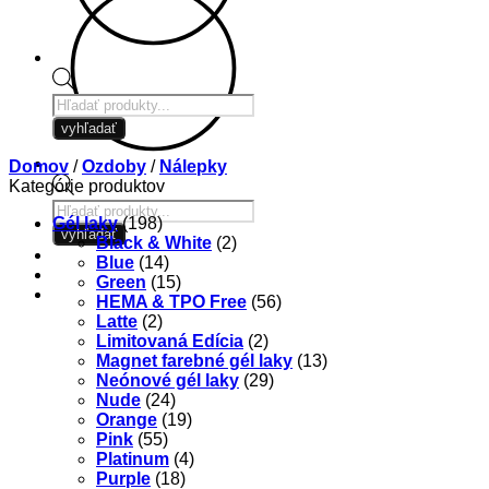
Products
search
vyhľadať
Domov
/
Ozdoby
/
Nálepky
Kategórie produktov
Products
Gél laky
(198)
search
vyhľadať
Black & White
(2)
Blue
(14)
Green
(15)
HEMA & TPO Free
(56)
Latte
(2)
Limitovaná Edícia
(2)
Magnet farebné gél laky
(13)
Neónové gél laky
(29)
Nude
(24)
Orange
(19)
Pink
(55)
Platinum
(4)
Purple
(18)