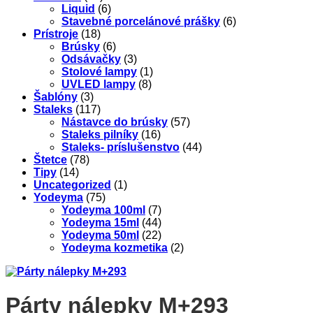
Liquid
(6)
Stavebné porcelánové prášky
(6)
Prístroje
(18)
Brúsky
(6)
Odsávačky
(3)
Stolové lampy
(1)
UVLED lampy
(8)
Šablóny
(3)
Staleks
(117)
Nástavce do brúsky
(57)
Staleks pilníky
(16)
Staleks- príslušenstvo
(44)
Štetce
(78)
Tipy
(14)
Uncategorized
(1)
Yodeyma
(75)
Yodeyma 100ml
(7)
Yodeyma 15ml
(44)
Yodeyma 50ml
(22)
Yodeyma kozmetika
(2)
Párty nálepky M+293