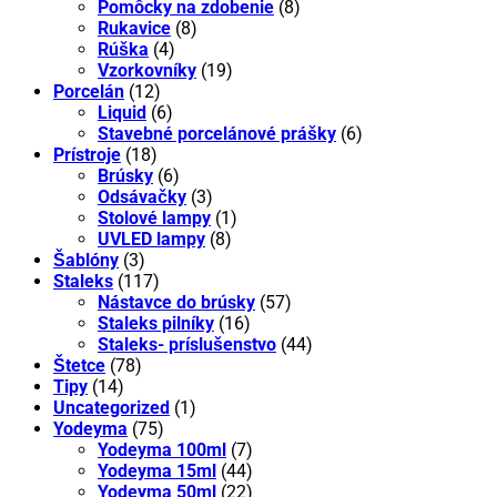
Pomôcky na zdobenie
(8)
Rukavice
(8)
Rúška
(4)
Vzorkovníky
(19)
Porcelán
(12)
Liquid
(6)
Stavebné porcelánové prášky
(6)
Prístroje
(18)
Brúsky
(6)
Odsávačky
(3)
Stolové lampy
(1)
UVLED lampy
(8)
Šablóny
(3)
Staleks
(117)
Nástavce do brúsky
(57)
Staleks pilníky
(16)
Staleks- príslušenstvo
(44)
Štetce
(78)
Tipy
(14)
Uncategorized
(1)
Yodeyma
(75)
Yodeyma 100ml
(7)
Yodeyma 15ml
(44)
Yodeyma 50ml
(22)