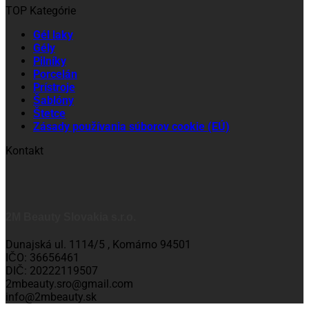
TOP Kategórie
Gél laky
Gély
Pilníky
Porcelán
Prístroje
Šablóny
Štetce
Zásady používania súborov cookie (EÚ)
Kontakt
2M Beauty Slovakia s.r.o.
Dunajská ul. 1114/5 , Komárno 94501
IČO: 36656461
DIČ: 20222119507
2mbeauty.sro@gmail.com
info@2mbeauty.sk