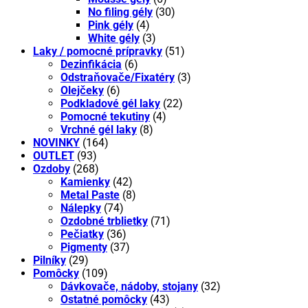
No filing gély
(30)
Pink gély
(4)
White gély
(3)
Laky / pomocné prípravky
(51)
Dezinfikácia
(6)
Odstraňovače/Fixatéry
(3)
Olejčeky
(6)
Podkladové gél laky
(22)
Pomocné tekutiny
(4)
Vrchné gél laky
(8)
NOVINKY
(164)
OUTLET
(93)
Ozdoby
(268)
Kamienky
(42)
Metal Paste
(8)
Nálepky
(74)
Ozdobné trblietky
(71)
Pečiatky
(36)
Pigmenty
(37)
Pilníky
(29)
Pomôcky
(109)
Dávkovače, nádoby, stojany
(32)
Ostatné pomôcky
(43)