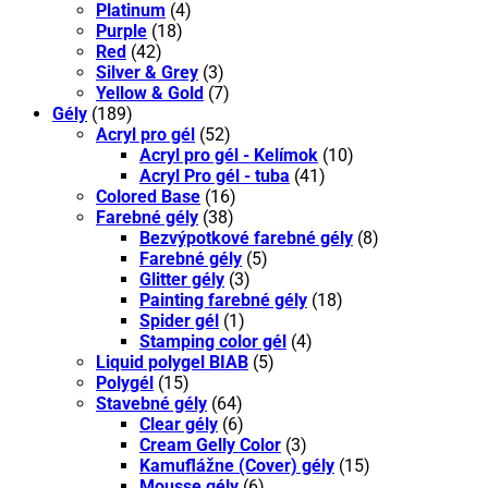
Platinum
(4)
Purple
(18)
Red
(42)
Silver & Grey
(3)
Yellow & Gold
(7)
Gély
(189)
Acryl pro gél
(52)
Acryl pro gél - Kelímok
(10)
Acryl Pro gél - tuba
(41)
Colored Base
(16)
Farebné gély
(38)
Bezvýpotkové farebné gély
(8)
Farebné gély
(5)
Glitter gély
(3)
Painting farebné gély
(18)
Spider gél
(1)
Stamping color gél
(4)
Liquid polygel BIAB
(5)
Polygél
(15)
Stavebné gély
(64)
Clear gély
(6)
Cream Gelly Color
(3)
Kamuflážne (Cover) gély
(15)
Mousse gély
(6)