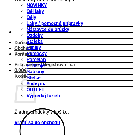
NOVINKY
Gél laky
Gély
Laky / pomocné prípravky
Nástavce do brúsky
Ozdoby
Staleks
Domov
Pilníky
Obchod
Pomôcky
Kontakt
Porcelán
Prihlásenie / Registrovať sa
Prístroje
0,00
€
Šablóny
Košík
Štetce
Yodeyma
OUTLET
Výpredaj farieb
Žiadne produkty v košíku.
Vrátiť sa do obchodu