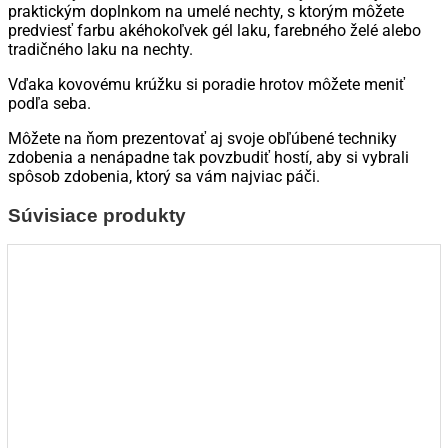
praktickým doplnkom na umelé nechty, s ktorým môžete
natural
predviesť farbu akéhokoľvek gél laku, farebného želé alebo
tradičného laku na nechty.
Vďaka kovovému krúžku si poradie hrotov môžete meniť
podľa seba.
Môžete na ňom prezentovať aj svoje obľúbené techniky
zdobenia a nenápadne tak povzbudiť hostí, aby si vybrali
spôsob zdobenia, ktorý sa vám najviac páči.
Súvisiace produkty