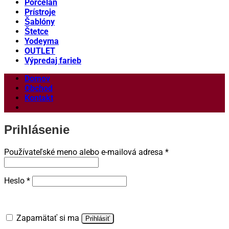
Porcelán
Prístroje
Šablóny
Štetce
Yodeyma
OUTLET
Výpredaj farieb
Domov
Obchod
Kontakt
Prihlásenie
Povinné
Používateľské meno alebo e-mailová adresa
*
Povinné
Heslo
*
Zapamätať si ma
Prihlásiť