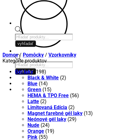
Products
search
vyhľadať
Domov
/
Pomôcky
/
Vzorkovníky
Kategórie produktov
Products
search
Gél laky
(198)
vyhľadať
Black & White
(2)
Blue
(14)
Green
(15)
HEMA & TPO Free
(56)
Latte
(2)
Limitovaná Edícia
(2)
Magnet farebné gél laky
(13)
Neónové gél laky
(29)
Nude
(24)
Orange
(19)
Pink
(55)