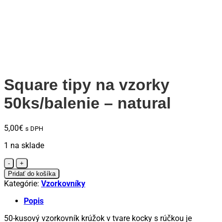
Square tipy na vzorky
50ks/balenie – natural
5,00
€
s DPH
1 na sklade
množstvo
Square
Pridať do košíka
tipy
Kategórie:
Vzorkovníky
na
vzorky
Popis
50ks/balenie
50-kusový vzorkovník krúžok v tvare kocky s rúčkou je
-