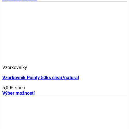
Vzorkovníky
Vzorkovník Pointy 50ks clear/natural
5,00
€
s DPH
Výber možností
Tento
produkt
má
viacero
variantov.
Možnosti