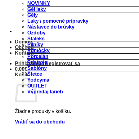
NOVINKY
Gél laky
Gély
Laky / pomocné prípravky
Nástavce do brúsky
Ozdoby
Staleks
Domov
Pilníky
Obchod
Pomôcky
Kontakt
Porcelán
Prístroje
Prihlásenie / Registrovať sa
Šablóny
0,00
€
Štetce
Košík
Yodeyma
OUTLET
Výpredaj farieb
Žiadne produkty v košíku.
Vrátiť sa do obchodu