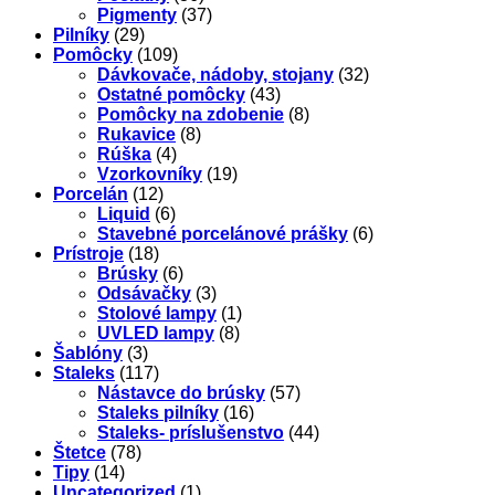
Pigmenty
(37)
Pilníky
(29)
Pomôcky
(109)
Dávkovače, nádoby, stojany
(32)
Ostatné pomôcky
(43)
Pomôcky na zdobenie
(8)
Rukavice
(8)
Rúška
(4)
Vzorkovníky
(19)
Porcelán
(12)
Liquid
(6)
Stavebné porcelánové prášky
(6)
Prístroje
(18)
Brúsky
(6)
Odsávačky
(3)
Stolové lampy
(1)
UVLED lampy
(8)
Šablóny
(3)
Staleks
(117)
Nástavce do brúsky
(57)
Staleks pilníky
(16)
Staleks- príslušenstvo
(44)
Štetce
(78)
Tipy
(14)
Uncategorized
(1)