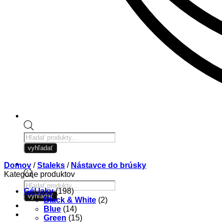
Products
search
vyhľadať
Domov
/
Staleks
/
Nástavce do brúsky
Kategórie produktov
Products
Gél laky
(198)
search
vyhľadať
Black & White
(2)
Blue
(14)
Green
(15)