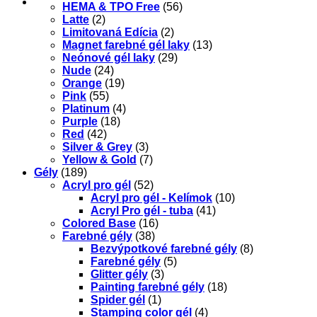
HEMA & TPO Free
(56)
Latte
(2)
Limitovaná Edícia
(2)
Magnet farebné gél laky
(13)
Neónové gél laky
(29)
Nude
(24)
Orange
(19)
Pink
(55)
Platinum
(4)
Purple
(18)
Red
(42)
Silver & Grey
(3)
Yellow & Gold
(7)
Gély
(189)
Acryl pro gél
(52)
Acryl pro gél - Kelímok
(10)
Acryl Pro gél - tuba
(41)
Colored Base
(16)
Farebné gély
(38)
Bezvýpotkové farebné gély
(8)
Farebné gély
(5)
Glitter gély
(3)
Painting farebné gély
(18)
Spider gél
(1)
Stamping color gél
(4)