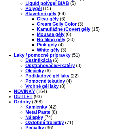
Liquid polygel BIAB
(5)
Polygél
(15)
Stavebné gély
(64)
Clear gély
(6)
Cream Gelly Color
(3)
Kamuflážne (Cover) gély
(15)
Mousse gély
(6)
No filing gély
(30)
Pink gély
(4)
White gély
(3)
Laky / pomocné prípravky
(51)
Dezinfikácia
(6)
Odstraňovače/Fixatéry
(3)
Olejčeky
(6)
Podkladové gél laky
(22)
Pomocné tekutiny
(4)
Vrchné gél laky
(8)
NOVINKY
(164)
OUTLET
(93)
Ozdoby
(268)
Kamienky
(42)
Metal Paste
(8)
Nálepky
(74)
Ozdobné trblietky
(71)
Pečiatky
(36)