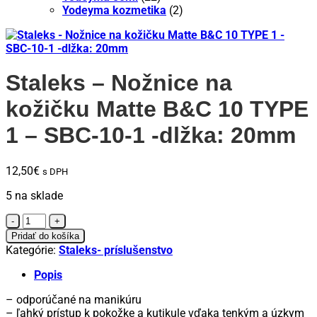
Yodeyma kozmetika
(2)
Staleks – Nožnice na
kožičku Matte B&C 10 TYPE
1 – SBC-10-1 -dlžka: 20mm
12,50
€
s DPH
5 na sklade
množstvo
Staleks
Pridať do košíka
-
Kategórie:
Staleks- príslušenstvo
Nožnice
na
Popis
kožičku
– odporúčané na manikúru
Matte
– ľahký prístup k pokožke a kutikule vďaka tenkým a úzkym
B&C