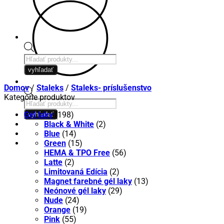
Products
search
vyhľadať
Domov
/
Staleks
/
Staleks- príslušenstvo
Kategórie produktov
Products
search
Gél laky
(198)
vyhľadať
Black & White
(2)
Blue
(14)
Green
(15)
HEMA & TPO Free
(56)
Latte
(2)
Limitovaná Edícia
(2)
Magnet farebné gél laky
(13)
Neónové gél laky
(29)
Nude
(24)
Orange
(19)
Pink
(55)