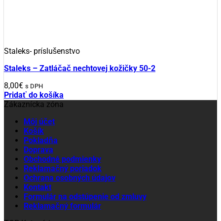
Staleks- príslušenstvo
Staleks – Zatláčač nechtovej kožičky 50-2
8,00
€
s DPH
Pridať do košíka
Zákaznícka zóna
Môj účet
Košík
Pokladňa
Doprava
Obchodné podmienky
Reklamačný poriadok
Ochrana osobných údajov
Kontakt
Formulár na odstúpenie od zmluvy
Reklamačný formulár