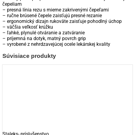
čepeliam
10
– presná línia rezu s mierne zakrivenými čepeľami
TYPE
– ručne brúsené čepele zaisťujú presné rezanie
1
– ergonomický dizajn rukoväte zaisťuje pohodlný úchop
-
– väčšia veľkosť krúžku
SBC-
– ľahké, plynulé otváranie a zatváranie
10-
– príjemná na dotyk, matný povrch grip
1
– vyrobené z nehrdzavejúcej ocele lekárskej kvality
-
dlžka:
Súvisiace produkty
20mm
Staleks- príslušenstvo