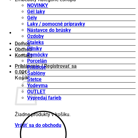
NOVINKY
Gél laky
Gély
Laky / pomocné prípravky
Nástavce do brúsky
Ozdoby
Staleks
Domov
Pilníky
Obchod
Pomôcky
Kontakt
Porcelán
Prihlásenie / Registrovať sa
Prístroje
0,00
€
Šablóny
Košík
Štetce
Yodeyma
OUTLET
Výpredaj farieb
Žiadne produkty v košíku.
Vrátiť sa do obchodu