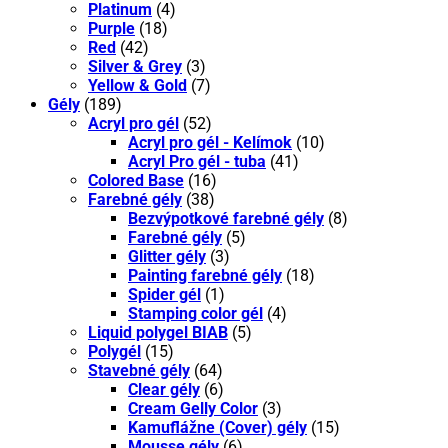
Platinum
(4)
Purple
(18)
Red
(42)
Silver & Grey
(3)
Yellow & Gold
(7)
Gély
(189)
Acryl pro gél
(52)
Acryl pro gél - Kelímok
(10)
Acryl Pro gél - tuba
(41)
Colored Base
(16)
Farebné gély
(38)
Bezvýpotkové farebné gély
(8)
Farebné gély
(5)
Glitter gély
(3)
Painting farebné gély
(18)
Spider gél
(1)
Stamping color gél
(4)
Liquid polygel BIAB
(5)
Polygél
(15)
Stavebné gély
(64)
Clear gély
(6)
Cream Gelly Color
(3)
Kamuflážne (Cover) gély
(15)
Mousse gély
(6)