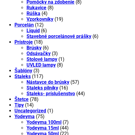
Pomôcky na zdobenie
(8)
Rukavice
(8)
Rúška
(4)
Vzorkovníky
(19)
Porcelán
(12)
Liquid
(6)
Stavebné porcelánové prášky
(6)
Prístroje
(18)
Brúsky
(6)
Odsávačky
(3)
Stolové lampy
(1)
UVLED lampy
(8)
Šablóny
(3)
Staleks
(117)
Nástavce do brúsky
(57)
Staleks pilníky
(16)
Staleks- príslušenstvo
(44)
Štetce
(78)
Tipy
(14)
Uncategorized
(1)
Yodeyma
(75)
Yodeyma 100ml
(7)
Yodeyma 15ml
(44)
Yodeyma 50ml
(22)