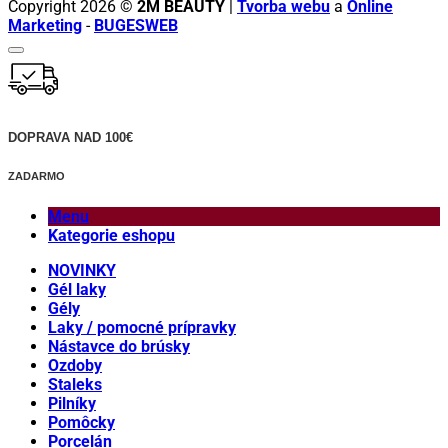
Copyright 2026 ©
2M BEAUTY
|
Tvorba webu
a
Online
Marketing
-
BUGESWEB
DOPRAVA NAD 100€
ZADARMO
Menu
Kategorie eshopu
NOVINKY
Gél laky
Gély
Laky / pomocné prípravky
Nástavce do brúsky
Ozdoby
Staleks
Pilníky
Pomôcky
Porcelán