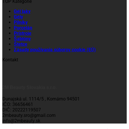
TOP Kategórie
Gél laky
Gély
Pilníky
Porcelán
Prístroje
Šablóny
Štetce
Zásady používania súborov cookie (EÚ)
Kontakt
2M Beauty Slovakia s.r.o.
Dunajská ul. 1114/5 , Komárno 94501
IČO: 36656461
DIČ: 20222119507
2mbeauty.sro@gmail.com
info@2mbeauty.sk