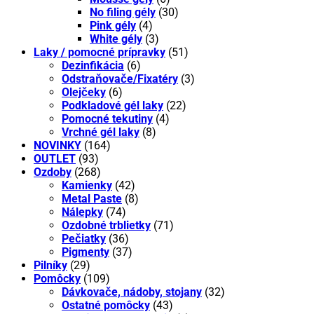
No filing gély
(30)
Pink gély
(4)
White gély
(3)
Laky / pomocné prípravky
(51)
Dezinfikácia
(6)
Odstraňovače/Fixatéry
(3)
Olejčeky
(6)
Podkladové gél laky
(22)
Pomocné tekutiny
(4)
Vrchné gél laky
(8)
NOVINKY
(164)
OUTLET
(93)
Ozdoby
(268)
Kamienky
(42)
Metal Paste
(8)
Nálepky
(74)
Ozdobné trblietky
(71)
Pečiatky
(36)
Pigmenty
(37)
Pilníky
(29)
Pomôcky
(109)
Dávkovače, nádoby, stojany
(32)
Ostatné pomôcky
(43)