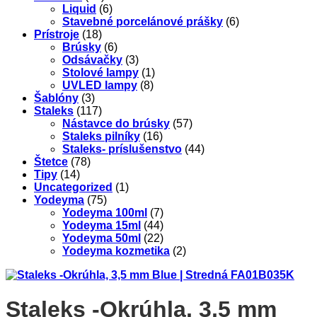
Liquid
(6)
Stavebné porcelánové prášky
(6)
Prístroje
(18)
Brúsky
(6)
Odsávačky
(3)
Stolové lampy
(1)
UVLED lampy
(8)
Šablóny
(3)
Staleks
(117)
Nástavce do brúsky
(57)
Staleks pilníky
(16)
Staleks- príslušenstvo
(44)
Štetce
(78)
Tipy
(14)
Uncategorized
(1)
Yodeyma
(75)
Yodeyma 100ml
(7)
Yodeyma 15ml
(44)
Yodeyma 50ml
(22)
Yodeyma kozmetika
(2)
Staleks -Okrúhla, 3,5 mm