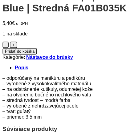
Blue | Stredná FA01B035K
5,40
€
s DPH
1 na sklade
množstvo
Staleks
Pridať do košíka
-
Kategórie:
Nástavce do brúsky
Okrúhla,
3,5
Popis
mm
Blue
– odporúčaný na manikúru a pedikúru
|
– vyrobené z vysokokvalitného materiálu
Stredná
– na odstránenie kutikuly, odumretej kože
FA01B035K
– na otvorenie bočného nechtového valu
– stredná tvrdosť – modrá farba
– vyrobené z nehrdzavejúcej ocele
– tvar: guľatý
– priemer: 3,5 mm
Súvisiace produkty