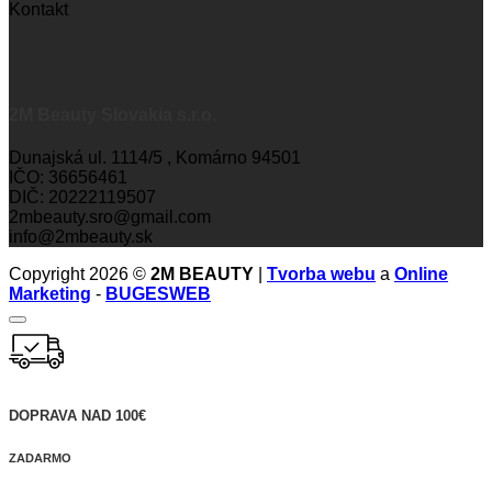
Kontakt
2M Beauty Slovakia s.r.o.
Dunajská ul. 1114/5 , Komárno 94501
IČO: 36656461
DIČ: 20222119507
2mbeauty.sro@gmail.com
info@2mbeauty.sk
Copyright 2026 ©
2M BEAUTY
|
Tvorba webu
a
Online
Marketing
-
BUGESWEB
DOPRAVA NAD 100€
ZADARMO