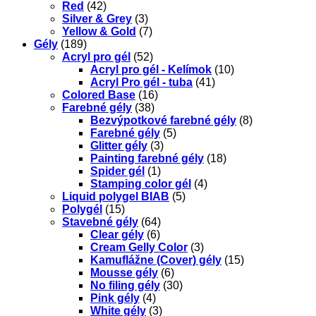
Red
(42)
Silver & Grey
(3)
Yellow & Gold
(7)
Gély
(189)
Acryl pro gél
(52)
Acryl pro gél - Kelímok
(10)
Acryl Pro gél - tuba
(41)
Colored Base
(16)
Farebné gély
(38)
Bezvýpotkové farebné gély
(8)
Farebné gély
(5)
Glitter gély
(3)
Painting farebné gély
(18)
Spider gél
(1)
Stamping color gél
(4)
Liquid polygel BIAB
(5)
Polygél
(15)
Stavebné gély
(64)
Clear gély
(6)
Cream Gelly Color
(3)
Kamuflážne (Cover) gély
(15)
Mousse gély
(6)
No filing gély
(30)
Pink gély
(4)
White gély
(3)