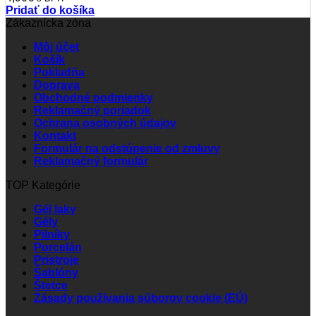
Pridať do košíka
Zákaznícka zóna
Môj účet
Košík
Pokladňa
Doprava
Obchodné podmienky
Reklamačný poriadok
Ochrana osobných údajov
Kontakt
Formulár na odstúpenie od zmluvy
Reklamačný formulár
TOP Kategórie
Gél laky
Gély
Pilníky
Porcelán
Prístroje
Šablóny
Štetce
Zásady používania súborov cookie (EÚ)