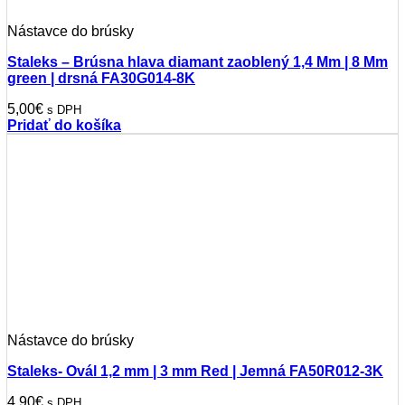
Nástavce do brúsky
Staleks – Brúsna hlava diamant zaoblený 1,4 Mm | 8 Mm
green | drsná FA30G014-8K
5,00
€
s DPH
Pridať do košíka
Nástavce do brúsky
Staleks- Ovál 1,2 mm | 3 mm Red | Jemná FA50R012-3K
4,90
€
s DPH