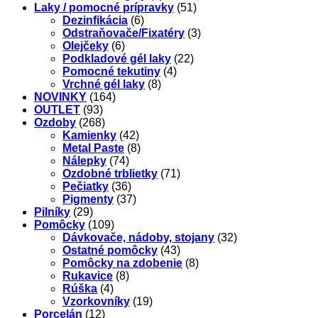
Laky / pomocné prípravky
(51)
Dezinfikácia
(6)
Odstraňovače/Fixatéry
(3)
Olejčeky
(6)
Podkladové gél laky
(22)
Pomocné tekutiny
(4)
Vrchné gél laky
(8)
NOVINKY
(164)
OUTLET
(93)
Ozdoby
(268)
Kamienky
(42)
Metal Paste
(8)
Nálepky
(74)
Ozdobné trblietky
(71)
Pečiatky
(36)
Pigmenty
(37)
Pilníky
(29)
Pomôcky
(109)
Dávkovače, nádoby, stojany
(32)
Ostatné pomôcky
(43)
Pomôcky na zdobenie
(8)
Rukavice
(8)
Rúška
(4)
Vzorkovníky
(19)
Porcelán
(12)