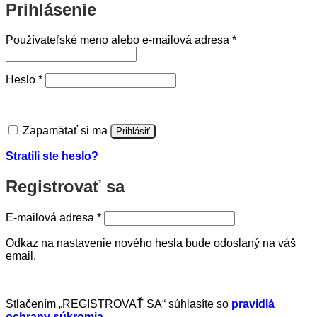
Prihlásenie
Povinné
Používateľské meno alebo e-mailová adresa
*
Povinné
Heslo
*
Zapamätať si ma
Prihlásiť
Stratili ste heslo?
Registrovať sa
Povinné
E-mailová adresa
*
Odkaz na nastavenie nového hesla bude odoslaný na váš
email.
Stlačením „REGISTROVAŤ SA“ súhlasíte so
pravidlá
ochrany súkromia