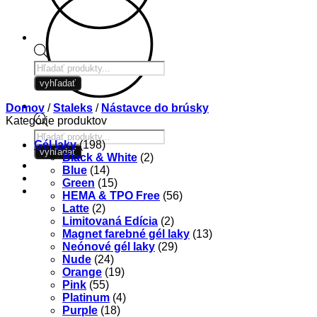
Products
search
vyhľadať
Domov
/
Staleks
/
Nástavce do brúsky
Kategórie produktov
Products
Gél laky
(198)
search
vyhľadať
Black & White
(2)
Blue
(14)
Green
(15)
HEMA & TPO Free
(56)
Latte
(2)
Limitovaná Edícia
(2)
Magnet farebné gél laky
(13)
Neónové gél laky
(29)
Nude
(24)
Orange
(19)
Pink
(55)
Platinum
(4)
Purple
(18)