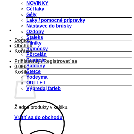
NOVINKY
Gél laky
Gély
Laky / pomocné prípravky
Nástavce do brúsky
Ozdoby
Staleks
Domov
Pilníky
Obchod
Pomôcky
Kontakt
Porcelán
Prístroje
Prihlásenie / Registrovať sa
Šablóny
0,00
€
Štetce
Košík
Yodeyma
OUTLET
Výpredaj farieb
Žiadne produkty v košíku.
Vrátiť sa do obchodu