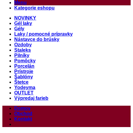
Menu
Kategorie eshopu
NOVINKY
Gél laky
Gély
Laky / pomocné prípravky
Nástavce do brúsky
Ozdoby
Staleks
Pilníky
Pomôcky
Porcelán
Prístroje
Šablóny
Štetce
Yodeyma
OUTLET
Výpredaj farieb
Domov
Obchod
Kontakt